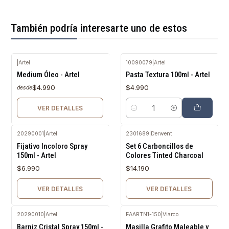
También podría interesarte uno de estos
|
Artel
10090079
|
Artel
Agotado
Medium Óleo - Artel
Pasta Textura 100ml - Artel
$4.990
$4.990
desde
VER DETALLES
Cantidad
20290001
|
Artel
2301689
|
Derwent
Agotado
Agotado
Fijativo Incoloro Spray
Set 6 Carboncillos de
150ml - Artel
Colores Tinted Charcoal
$6.990
$14.190
VER DETALLES
VER DETALLES
20290010
|
Artel
EAARTN1-150
|
VIarco
Agotado
Barniz Cristal Spray 150ml -
Masilla Grafito Maleable y