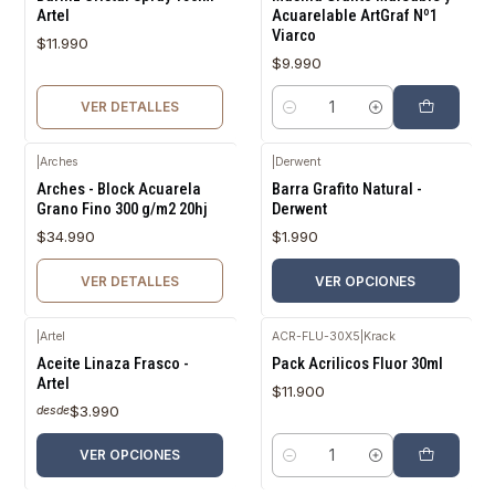
Artel
Acuarelable ArtGraf Nº1
Viarco
$11.990
$9.990
VER DETALLES
Cantidad
|
Arches
|
Derwent
Agotado
Arches - Block Acuarela
Barra Grafito Natural -
Grano Fino 300 g/m2 20hj
Derwent
$34.990
$1.990
VER DETALLES
VER OPCIONES
|
Artel
ACR-FLU-30X5
|
Krack
Aceite Linaza Frasco -
Pack Acrilicos Fluor 30ml
Artel
$11.900
$3.990
desde
VER OPCIONES
Cantidad