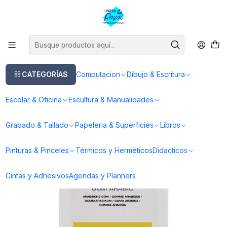
Este es el texto del slide
Leer más
Inicio
Pinturas & Pinceles
Auxiliares & Complementos
Goma Arábiga Talens 75ml
CATEGORÍAS
Computacion
Dibujo & Escritura
Escolar & Oficina
Escultura & Manualidades
Grabado & Tallado
Papeleria & Superficies
Libros
Pinturas & Pinceles
Térmicos y Herméticos
Didacticos
Cintas y Adhesivos
Agendas y Planners