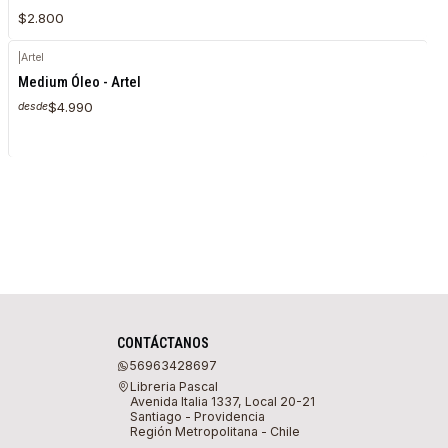
$2.800
|
Artel
Agotado
Medium Óleo - Artel
$4.990
desde
CONTÁCTANOS
56963428697
Libreria Pascal
Avenida Italia 1337, Local 20-21
Santiago - Providencia
Región Metropolitana - Chile