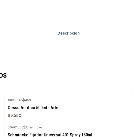
Descripción
os
10090145
|
Artel
Agotado
Gesso Acrílico 500ml - Artel
$9.590
50401052
|
Schmincke
Schmincke Fijador Universal 401 Spray 150ml