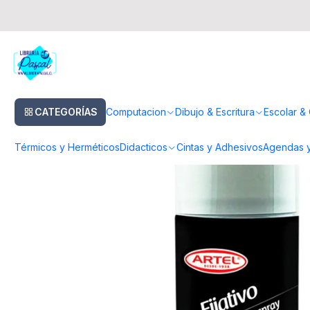
Inicio
Pinturas & Pinceles
Auxiliares & Complementos
Fijativo Incolo
CATEGORÍAS
Computacion
Dibujo & Escritura
Escolar & 
Térmicos y Herméticos
Didacticos
Cintas y Adhesivos
Agendas y