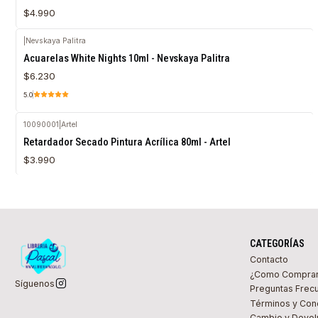
$4.990
|
Nevskaya Palitra
Acuarelas White Nights 10ml - Nevskaya Palitra
$6.230
5.0
10090001
|
Artel
Agotado
Retardador Secado Pintura Acrílica 80ml - Artel
$3.990
CATEGORÍAS
Contacto
¿Como Compra
Síguenos
Preguntas Frec
Términos y Con
Cambio y Devol