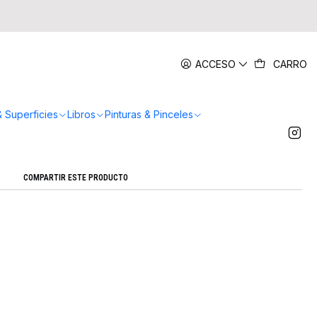
|
ACCESO
CARRO
 Incoloro Spray 150ml - Artel
Agregar a la lista de favoritos
& Superficies
Libros
Pinturas & Pinceles
Mostrar stock de ubicaciones
COMPARTIR ESTE PRODUCTO