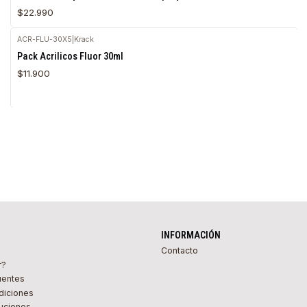
$22.990
ACR-FLU-30X5
|
Krack
Agotado
Pack Acrilicos Fluor 30ml
$11.900
INFORMACIÓN
Contacto
r?
uentes
diciones
uciones