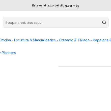
ro Spray 150ml - Artel
Este es el texto del slide
Leer más
Fijativo
Oficina
Escultura & Manualidades
Grabado & Tallado
Papeleria 
 Planners