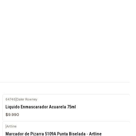
64746
|
Daler Rowney
Agotado
Liquido Enmascarador Acuarela 75ml
$9.990
|
Artline
Agotado
Marcador de Pizarra 5109A Punta Biselada - Artline