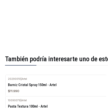
También podría interesarte uno de est
20290010
|
Artel
Agotado
Barniz Cristal Spray 150ml - Artel
$11.990
10090079
|
Artel
Pasta Textura 100ml - Artel