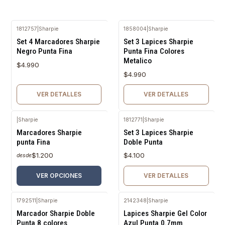
1812757
|
Sharpie
1858004
|
Sharpie
Agotado
Agotado
Set 4 Marcadores Sharpie
Set 3 Lapices Sharpie
Negro Punta Fina
Punta Fina Colores
Metalico
$4.990
$4.990
VER DETALLES
VER DETALLES
|
Sharpie
1812771
|
Sharpie
Agotado
Marcadores Sharpie
Set 3 Lapices Sharpie
punta Fina
Doble Punta
$1.200
$4.100
desde
VER OPCIONES
VER DETALLES
1792511
|
Sharpie
2142348
|
Sharpie
Agotado
Agotado
Marcador Sharpie Doble
Lapices Sharpie Gel Color
Punta 8 colores
Azul Punta 0.7mm