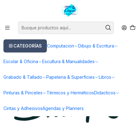
Este es el texto del slide
Leer más
Inicio
Dibujo & Escritura
Lapices
Marcadores
Marcador Sharpie
Marcador Sharpie
CATEGORÍAS
Computacion
Dibujo & Escritura
FILTROS
Escolar & Oficina
Escultura & Manualidades
Grabado & Tallado
Papeleria & Superficies
Libros
Pinturas & Pinceles
Térmicos y Herméticos
Didacticos
Cintas y Adhesivos
Agendas y Planners