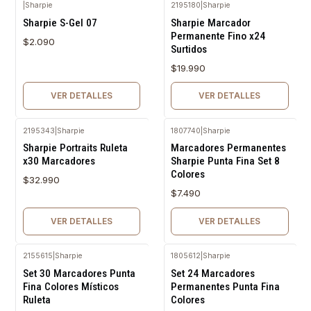
|
Sharpie
2195180
|
Sharpie
Agotado
Agotado
Sharpie S-Gel 07
Sharpie Marcador
Permanente Fino x24
$2.090
Surtidos
$19.990
VER DETALLES
VER DETALLES
2195343
|
Sharpie
1807740
|
Sharpie
Agotado
Agotado
Sharpie Portraits Ruleta
Marcadores Permanentes
x30 Marcadores
Sharpie Punta Fina Set 8
Colores
$32.990
$7.490
VER DETALLES
VER DETALLES
2155615
|
Sharpie
1805612
|
Sharpie
Agotado
Agotado
Set 30 Marcadores Punta
Set 24 Marcadores
Fina Colores Místicos
Permanentes Punta Fina
Ruleta
Colores