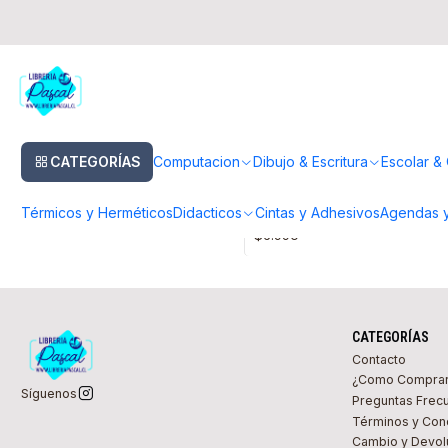
Inicio
Pinturas & Pinceles
Paletas para Pinturas
Paletas para Pinturas
CATEGORÍAS
Computacion
Dibujo & Escritura
Escolar & 
P-18
|
Sakura
Agotado
Sakura Paleta mezcladora 18 
Térmicos y Herméticos
Didacticos
Cintas y Adhesivos
Agendas y
$6.990
CATEGORÍAS
Contacto
¿Como Compra
Síguenos
Preguntas Frec
Términos y Con
Cambio y Devol