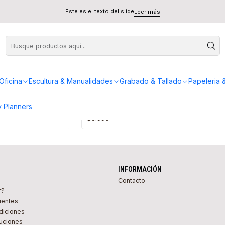
Este es el texto del slide
Leer más
Oficina
Escultura & Manualidades
Grabado & Tallado
Papeleria 
FTS149
|
Himi
divisiones
Himi Paleta para Mezclar Plegable (20x15
 Planners
$5.990
INFORMACIÓN
Contacto
r?
uentes
diciones
uciones