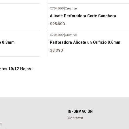
C704009
|
Creative
Agotado
Alicate Perforadora Corte Ganchera
$25.990
C704002
|
Creative
Agotado
io 0.3mm
Perforadora Alicate un Orificio 0.6mm
$3.090
eros 10/12 Hojas -
INFORMACIÓN
Contacto
r?