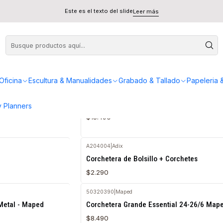
Este es el texto del slide
Leer más
Oficina
Escultura & Manualidades
Grabado & Tallado
Papeleria 
A204014
|
Adix
Agotado
 Negro + 1000
Corchetera Metálica Largo Alcance Adix
 Planners
$13.490
A204004
|
Adix
Agotado
Corchetera de Bolsillo + Corchetes
$2.290
50320390
|
Maped
Metal - Maped
Corchetera Grande Essential 24-26/6 Map
$8.490