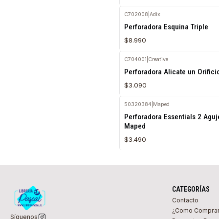
C702008
|
Adix
Agotado
Perforadora Esquina Triple
$8.990
C704001
|
Creative
Agotado
Perforadora Alicate un Orific
$3.090
50320384
|
Maped
Perforadora Essentials 2 Aguj
Maped
$3.490
CATEGORÍAS
Contacto
¿Como Compra
Síguenos