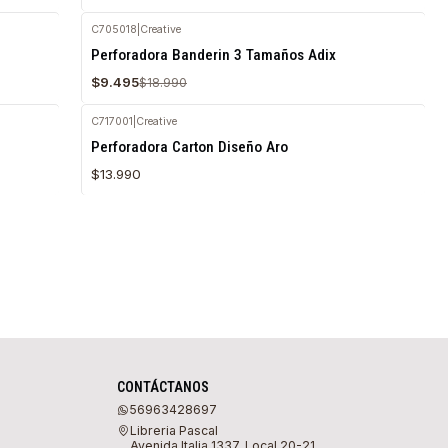
C705018
|
Creative
-50%
Perforadora Banderin 3 Tamaños Adix
OFF
$9.495
$18.990
C717001
|
Creative
Agotado
Perforadora Carton Diseño Aro
$13.990
CONTÁCTANOS
56963428697
Libreria Pascal
Avenida Italia 1337, Local 20-21