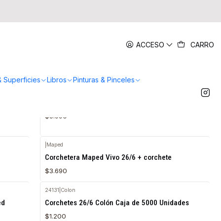
ACCESO
CARRO
& Superficies
Libros
Pinturas & Pinceles
A204011
|
Adix
Agotado
Corchetera Metálica Larga Azul
$5.990
|
Maped
Corchetera Maped Vivo 26/6 + corchete
$3.690
24131
|
Colon
ed
Corchetes 26/6 Colón Caja de 5000 Unidades
$1.200