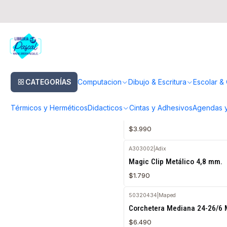
Inicio
Escolar & Oficina
Corcheteras y Perforadoras
Corcheteras y Perforadoras
CATEGORÍAS
Computacion
Dibujo & Escritura
Escolar & 
A204007
|
Adix
Agotado
Corchetera Metálica Mediana
Térmicos y Herméticos
Didacticos
Cintas y Adhesivos
Agendas y
Corchetes
$3.990
A303002
|
Adix
Agotado
Magic Clip Metálico 4,8 mm.
$1.790
50320434
|
Maped
Agotado
Corchetera Mediana 24-26/6 
$6.490