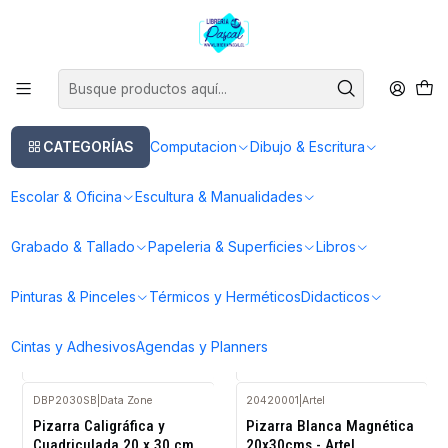
Este es el texto del slide
Leer más
Inicio
Escolar & Oficina
Pizarras & Planner
Pizarras & Planner
CATEGORÍAS
Computacion
Dibujo & Escritura
FILTROS
Escolar & Oficina
Escultura & Manualidades
MP102121
|
Data Zone
20702170
|
Artel
Grabado & Tallado
Papeleria & Superficies
Libros
Agotado
Agotado
Planificador Mensual
Pizarra Magnetica
Magnético con Borde Liso
Planner 36x34 - Artel
Pinturas & Pinceles
Térmicos y Herméticos
Didacticos
$42.990
$7.990
Cintas y Adhesivos
Agendas y Planners
VER DETALLES
VER DETALLES
DBP2030SB
|
Data Zone
20420001
|
Artel
Agotado
Pizarra Caligráfica y
Pizarra Blanca Magnética
Cuadriculada 20 x 30 cm.
20x30cms - Artel