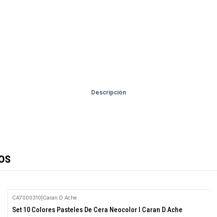
Descripción
os
CA7000310
|
Caran D Ache
Agotado
Set 10 Colores Pasteles De Cera Neocolor I Caran D Ache