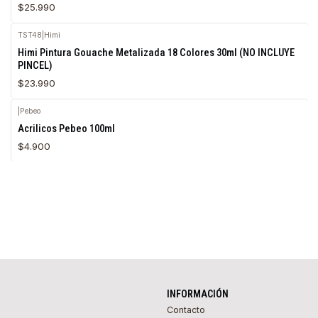
$25.990
TST48
|
Himi
Agotado
Himi Pintura Gouache Metalizada 18 Colores 30ml (NO INCLUYE
PINCEL)
$23.990
|
Pebeo
Acrilicos Pebeo 100ml
$4.900
INFORMACIÓN
Contacto