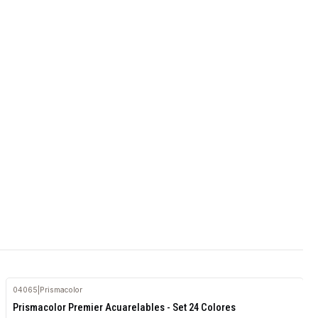
04065
|
Prismacolor
Agotado
Prismacolor Premier Acuarelables - Set 24 Colores