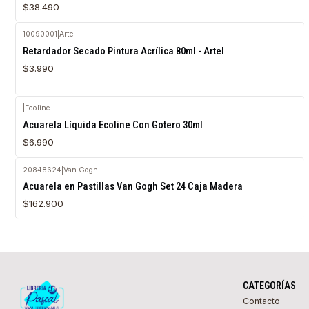
$38.490
10090001
|
Artel
Agotado
Retardador Secado Pintura Acrílica 80ml - Artel
$3.990
|
Ecoline
Acuarela Líquida Ecoline Con Gotero 30ml
$6.990
20848624
|
Van Gogh
Agotado
Acuarela en Pastillas Van Gogh Set 24 Caja Madera
$162.900
CATEGORÍAS
Contacto