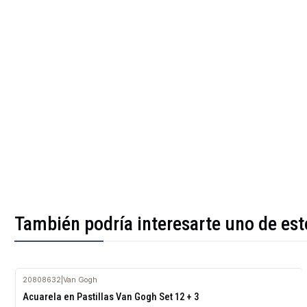
También podría interesarte uno de est
20808632
|
Van Gogh
Agotado
Acuarela en Pastillas Van Gogh Set 12 + 3