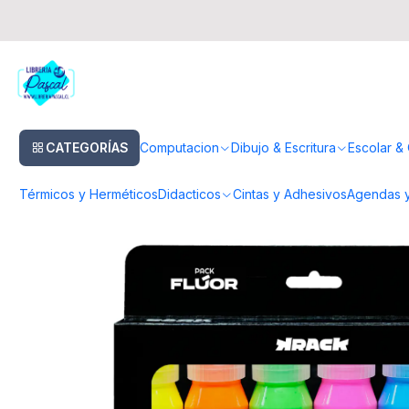
Inicio
Pinturas & Pinceles
Pinturas
Pintura Acrilica
Pack Acrilicos Fl
CATEGORÍAS
Computacion
Dibujo & Escritura
Escolar & 
Térmicos y Herméticos
Didacticos
Cintas y Adhesivos
Agendas y