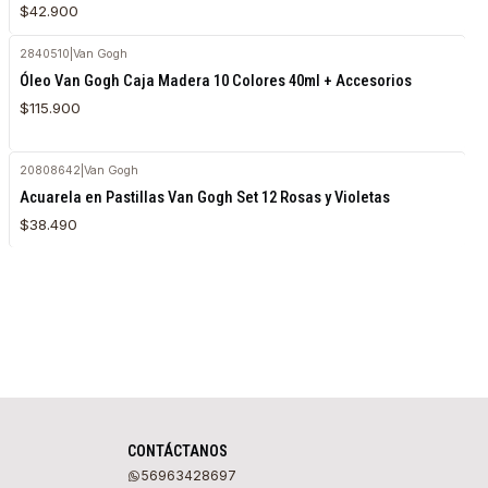
$42.900
2840510
|
Van Gogh
Agotado
Óleo Van Gogh Caja Madera 10 Colores 40ml + Accesorios
$115.900
20808642
|
Van Gogh
Acuarela en Pastillas Van Gogh Set 12 Rosas y Violetas
$38.490
CONTÁCTANOS
56963428697