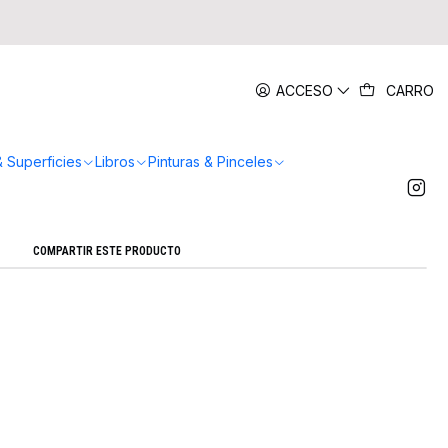
|
ACCESO
CARRO
k Acrilicos Fluor 30ml
Agregar a la lista de favoritos
& Superficies
Libros
Pinturas & Pinceles
Mostrar stock de ubicaciones
COMPARTIR ESTE PRODUCTO