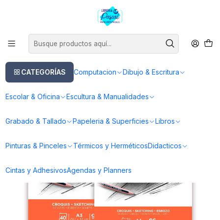
Este es el texto del slide
Leer más
Inicio
Papeleria & Superficies
Papeleria
Papel para Acrilico
Canson Graduate Pad Croquis - Distintas Medidas
CATEGORÍAS
Computacion
Dibujo & Escritura
Escolar & Oficina
Escultura & Manualidades
Grabado & Tallado
Papeleria & Superficies
Libros
Pinturas & Pinceles
Térmicos y Herméticos
Didacticos
Cintas y Adhesivos
Agendas y Planners