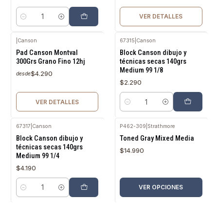
VER DETALLES
Cantidad
|
Canson
67315
|
Canson
Agotado
Pad Canson Montval
Block Canson dibujo y
300Grs Grano Fino 12hj
técnicas secas 140grs
Medium 99 1/8
$4.290
desde
$2.290
VER DETALLES
Cantidad
67317
|
Canson
P462-309
|
Strathmore
Block Canson dibujo y
Toned Gray Mixed Media
técnicas secas 140grs
$14.990
Medium 99 1/4
$4.190
VER OPCIONES
Cantidad