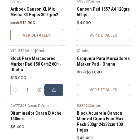
|
Canson
59362
|
Canson
Agotado
Agotado
Artbook Canson XL Mix
Canson Pad 1557 A4 120grs
Media 34 Hojas 300 g/m2
50hjs
$12.990
$4.990
desde
VER DETALLES
VER DETALLES
Y44-83000-44
|
Ohuhu
|
Ohuhu
Agotado
Block Para Marcadores
Croquera Para Marcadores
Marker Pad 150 G/m2 60h -
Marker Pad - Ohuhu
Ohuhu
$21.890
desde
$19.900
VER DETALLES
Cantidad
CA177305
|
Caran D'Ache
58822
|
Canson
Agotado
Difuminador Caran D Ache
Block Acuarela Canson
140mm
Montval Grano Fino Maxi
Pack 300gr 24x32cm 100
$6.490
Hojas
$45.490