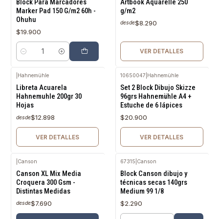
Block Para Marcadores
Artbook Aquarelle 250
Marker Pad 150 G/m2 60h -
g/m2
Ohuhu
$8.290
desde
$19.900
VER DETALLES
Cantidad
|
Hahnemühle
10650047
|
Hahnemühle
Agotado
Agotado
Libreta Acuarela
Set 2 Block Dibujo Skizze
Hahnemuhle 200gr 30
96grs Hahnemühle A4 +
Hojas
Estuche de 6 lápices
$12.898
$20.900
desde
VER DETALLES
VER DETALLES
|
Canson
67315
|
Canson
Canson XL Mix Media
Block Canson dibujo y
Croquera 300 Gsm -
técnicas secas 140grs
Distintas Medidas
Medium 99 1/8
$7.690
$2.290
desde