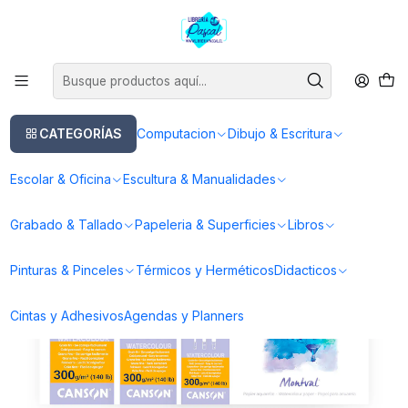
Este es el texto del slide
Leer más
Inicio
Papeleria & Superficies
Papeleria
Papel para Acuarela
Pad Canson Montval 300Grs Grano Fino 12hj
CATEGORÍAS
Computacion
Dibujo & Escritura
Escolar & Oficina
Escultura & Manualidades
Grabado & Tallado
Papeleria & Superficies
Libros
Pinturas & Pinceles
Térmicos y Herméticos
Didacticos
Cintas y Adhesivos
Agendas y Planners