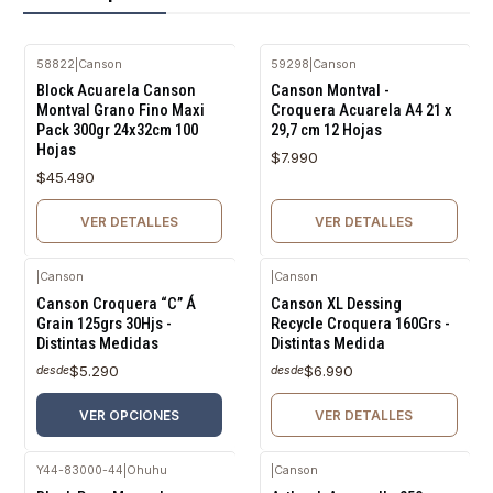
58822
|
Canson
59298
|
Canson
Agotado
Agotado
Block Acuarela Canson
Canson Montval -
Montval Grano Fino Maxi
Croquera Acuarela A4 21 x
Pack 300gr 24x32cm 100
29,7 cm 12 Hojas
Hojas
$7.990
$45.490
VER DETALLES
VER DETALLES
|
Canson
|
Canson
Agotado
Canson Croquera “C” Á
Canson XL Dessing
Grain 125grs 30Hjs -
Recycle Croquera 160Grs -
Distintas Medidas
Distintas Medida
$5.290
$6.990
desde
desde
VER OPCIONES
VER DETALLES
Y44-83000-44
|
Ohuhu
|
Canson
Agotado