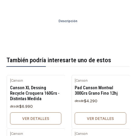
Descripción
También podría interesarte uno de estos
|
Canson
|
Canson
Agotado
Agotado
Canson XL Dessing
Pad Canson Montval
Recycle Croquera 160Grs -
300Grs Grano Fino 12hj
Distintas Medida
$4.290
desde
$6.990
desde
VER DETALLES
VER DETALLES
|
Canson
|
Canson