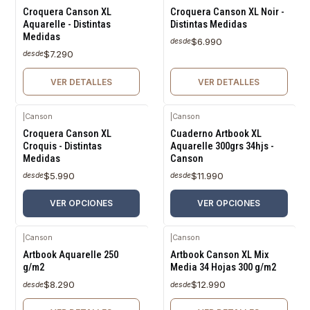
Agotado
Agotado
Croquera Canson XL
Croquera Canson XL Noir -
Aquarelle - Distintas
Distintas Medidas
Medidas
$6.990
desde
$7.290
desde
VER DETALLES
VER DETALLES
|
Canson
|
Canson
Croquera Canson XL
Cuaderno Artbook XL
Croquis - Distintas
Aquarelle 300grs 34hjs -
Medidas
Canson
$5.990
$11.990
desde
desde
VER OPCIONES
VER OPCIONES
|
Canson
|
Canson
Agotado
Agotado
Artbook Aquarelle 250
Artbook Canson XL Mix
g/m2
Media 34 Hojas 300 g/m2
$8.290
$12.990
desde
desde