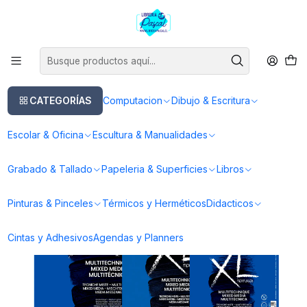
Este es el texto del slide
Leer más
Inicio
Papeleria & Superficies
Papeleria
Papel para Acrilico
Canson XL Mix Media Croquera 300 Gsm - Distintas Medidas
CATEGORÍAS
Computacion
Dibujo & Escritura
Escolar & Oficina
Escultura & Manualidades
Grabado & Tallado
Papeleria & Superficies
Libros
Pinturas & Pinceles
Térmicos y Herméticos
Didacticos
Cintas y Adhesivos
Agendas y Planners