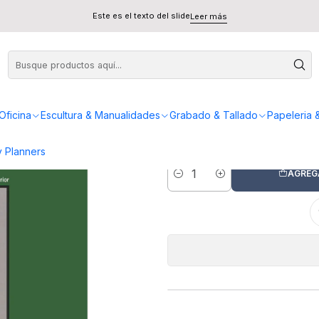
ray Mixed Media
Este es el texto del slide
Leer más
To
Oficina
Escultura & Manualidades
Grabado & Tallado
Papeleria 
 Planners
AGREG
Cantidad