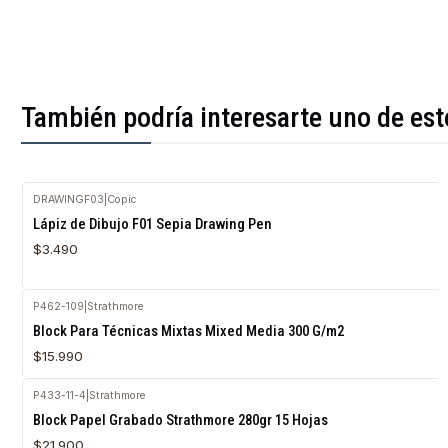
También podría interesarte uno de est
DRAWINGF03
|
Copic
Lápiz de Dibujo F01 Sepia Drawing Pen
$3.490
P462-109
|
Strathmore
Block Para Técnicas Mixtas Mixed Media 300 G/m2
$15.990
P433-11-4
|
Strathmore
Agotado
Block Papel Grabado Strathmore 280gr 15 Hojas
$21.900