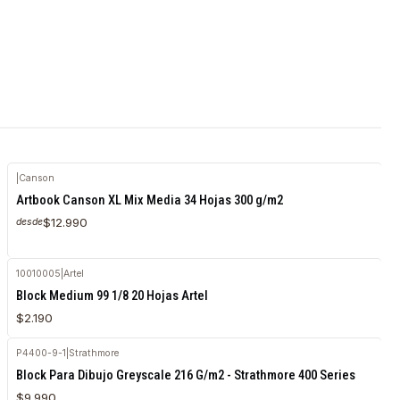
|
Canson
Agotado
Artbook Canson XL Mix Media 34 Hojas 300 g/m2
$12.990
desde
10010005
|
Artel
Block Medium 99 1/8 20 Hojas Artel
$2.190
P4400-9-1
|
Strathmore
Block Para Dibujo Greyscale 216 G/m2 - Strathmore 400 Series
$9.990