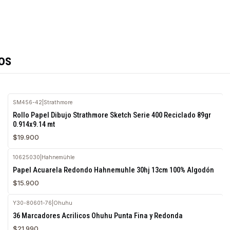
os
SM456-42
|
Strathmore
Agotado
Rollo Papel Dibujo Strathmore Sketch Serie 400 Reciclado 89gr
0.914x9.14 mt
$19.900
10625030
|
Hahnemühle
Agotado
Papel Acuarela Redondo Hahnemuhle 30hj 13cm 100% Algodón
$15.900
Y30-80601-76
|
Ohuhu
Agotado
36 Marcadores Acrilicos Ohuhu Punta Fina y Redonda
$21.990