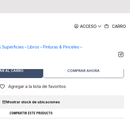
|
ACCESO
CARRO
ned Gray Mixed Media
MEDIDA
& Superficies
Libros
Pinturas & Pinceles
22,9x30,5cm
AR AL CARRO
COMPRAR AHORA
Agregar a la lista de favoritos
Mostrar stock de ubicaciones
COMPARTIR ESTE PRODUCTO