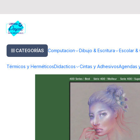
Inicio
Papeleria & Superficies
Papeleria
Papel para Dibujo
Toned G
CATEGORÍAS
Computacion
Dibujo & Escritura
Escolar & 
Térmicos y Herméticos
Didacticos
Cintas y Adhesivos
Agendas y