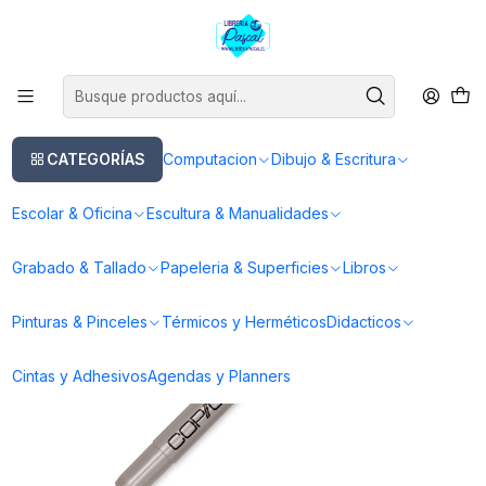
Este es el texto del slide
Leer más
Inicio
Dibujo & Escritura
Lapices
Pluma Fuente
Lápiz de Dibujo F01 Sepia Drawing Pen
CATEGORÍAS
Computacion
Dibujo & Escritura
Escolar & Oficina
Escultura & Manualidades
Grabado & Tallado
Papeleria & Superficies
Libros
Pinturas & Pinceles
Térmicos y Herméticos
Didacticos
Cintas y Adhesivos
Agendas y Planners