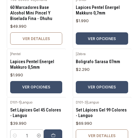
Agotado
60 Marcadores Base
Lapices Pentel Energel
Alcohol Mini Pincel Y
Makkuro 0,7mm
Biselada Fina - Ohuhu
$1.990
$49.990
VER DETALLES
VER OPCIONES
|
Pentel
|
Zebra
Lapices Pentel Energel
Boligrafo Sarasa 07mm
Makkuro 0,5mm
$2.290
$1.990
VER OPCIONES
VER OPCIONES
D101-1
|
Languo
D101-3
|
Languo
Agotado
Set Lápices Gel 45 Colores
Set Lápices Gel 99 Colores
- Languo
- Languo
$39.990
$69.990
VER DETALLES