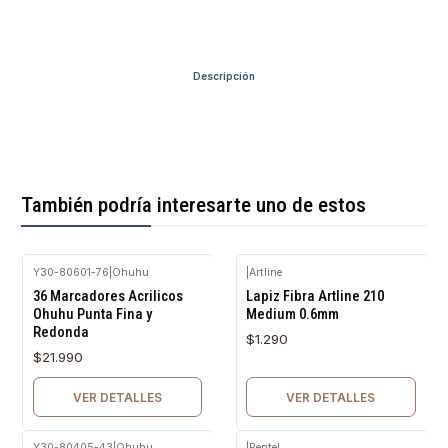
Descripción
También podría interesarte uno de estos
Y30-80601-76
|
Ohuhu
|
Artline
Agotado
Agotado
36 Marcadores Acrilicos
Lapiz Fibra Artline 210
Ohuhu Punta Fina y
Medium 0.6mm
Redonda
$1.290
$21.990
VER DETALLES
VER DETALLES
Y30-80405-43
|
Ohuhu
|
Pentel