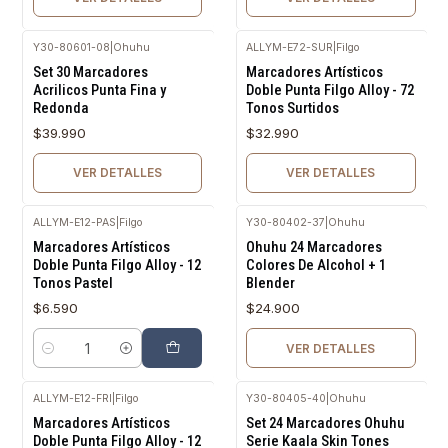
Y30-80601-08
|
Ohuhu
ALLYM-E72-SUR
|
Filgo
Agotado
Agotado
Set 30 Marcadores
Marcadores Artísticos
Acrilicos Punta Fina y
Doble Punta Filgo Alloy - 72
Redonda
Tonos Surtidos
$39.990
$32.990
VER DETALLES
VER DETALLES
ALLYM-E12-PAS
|
Filgo
Y30-80402-37
|
Ohuhu
Agotado
Marcadores Artísticos
Ohuhu 24 Marcadores
Doble Punta Filgo Alloy - 12
Colores De Alcohol + 1
Tonos Pastel
Blender
$6.590
$24.900
VER DETALLES
Cantidad
ALLYM-E12-FRI
|
Filgo
Y30-80405-40
|
Ohuhu
Marcadores Artísticos
Set 24 Marcadores Ohuhu
Doble Punta Filgo Alloy - 12
Serie Kaala Skin Tones