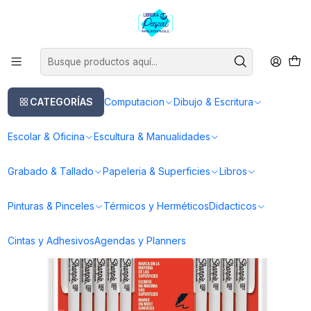
Este es el texto del slide
Leer más
Inicio
Dibujo & Escritura
Lapices
Marcadores
Marcador Sharpie
Set 24 Marcadores Permanentes Punta Fina Colores
CATEGORÍAS
Computacion
Dibujo & Escritura
Escolar & Oficina
Escultura & Manualidades
Grabado & Tallado
Papeleria & Superficies
Libros
Pinturas & Pinceles
Térmicos y Herméticos
Didacticos
Cintas y Adhesivos
Agendas y Planners