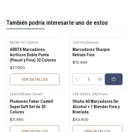
También podría interesarte uno de estos
AACM-03-32
|
Arrtx
2195342
|
Sharpie
Agotado
ARRTX Marcadores
Marcadores Sharpie
Acrílicos Doble Punta
Retrato Fino
(Pincel y Fina) 32 Colores
$10.990
$27.900
VER DETALLES
Cantidad
556020
|
Faber Castell
Y30-80402-38
|
Ohuhu
Agotado
Agotado
Plumones Faber Castell
Ohuhu 60 Marcadores De
SuperSoft Set de 20
Alcohol + 1 Blender Fina y
Colores
Biselada
$11.990
$43.900
VER DETALLES
VER DETALLES