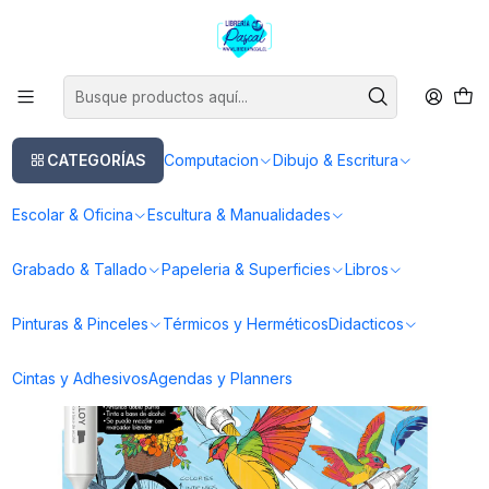
Este es el texto del slide
Leer más
Inicio
Dibujo & Escritura
Lapices
Marcadores
Marcadores Filgo
Marcadores Artísticos Doble Punta Filgo Alloy - 12 Tonos Clásicos
CATEGORÍAS
Computacion
Dibujo & Escritura
Escolar & Oficina
Escultura & Manualidades
Grabado & Tallado
Papeleria & Superficies
Libros
Pinturas & Pinceles
Térmicos y Herméticos
Didacticos
Cintas y Adhesivos
Agendas y Planners