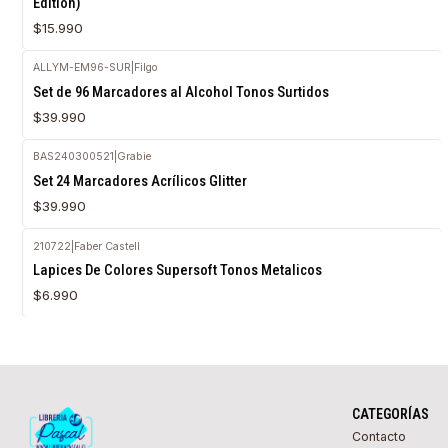
Edition)
$15.990
ALLYM-EM96-SUR
|
Filgo
Set de 96 Marcadores al Alcohol Tonos Surtidos
$39.990
BAS240300521
|
Grabie
Set 24 Marcadores Acrílicos Glitter
$39.990
210722
|
Faber Castell
Lapices De Colores Supersoft Tonos Metalicos
$6.990
CATEGORÍAS
Contacto