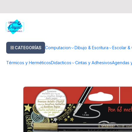
Inicio
Dibujo & Escritura
Lapices
Lapices de Colores
Set 2 Marcado
CATEGORÍAS
Computacion
Dibujo & Escritura
Escolar & 
Térmicos y Herméticos
Didacticos
Cintas y Adhesivos
Agendas y