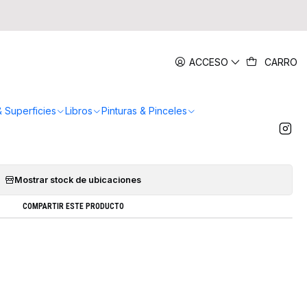
|
ACCESO
CARRO
Stabilo Pen 68 Metalicos Oro Y Plata
AR AL CARRO
COMPRAR AHORA
& Superficies
Libros
Pinturas & Pinceles
Agregar a la lista de favoritos
Mostrar stock de ubicaciones
COMPARTIR ESTE PRODUCTO