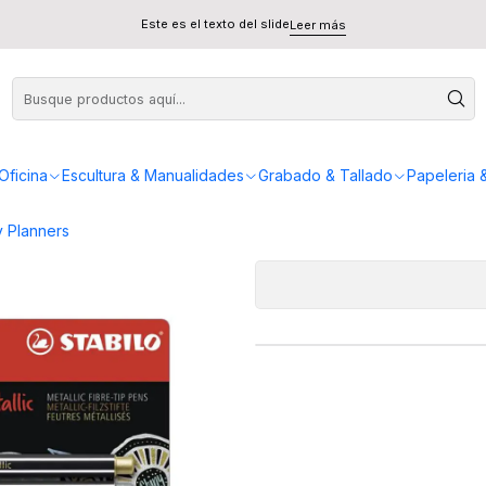
res Stabilo Pen 68 Metalicos Oro Y Plata
Este es el texto del slide
Leer más
Set 2 Marcadores 
AGREG
Oficina
Escultura & Manualidades
Grabado & Tallado
Papeleria 
Cantidad
 Planners