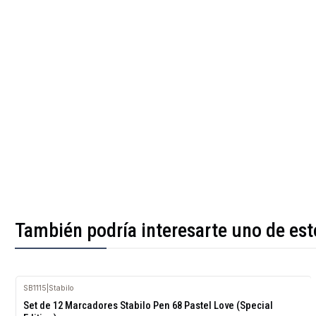
También podría interesarte uno de est
SB1115
|
Stabilo
Set de 12 Marcadores Stabilo Pen 68 Pastel Love (Special