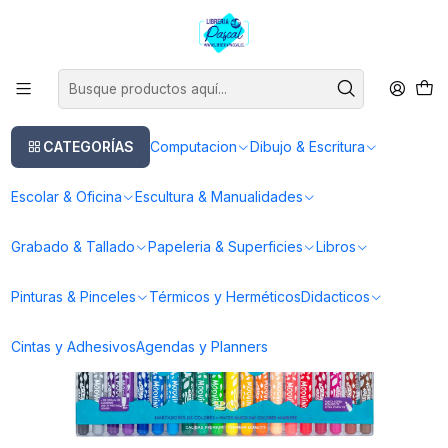
Este es el texto del slide
Leer más
Inicio
Dibujo & Escritura
Lapices
Lapices de Colores
Estuche de 20 Marcadores de Colores Premium
CATEGORÍAS
Computacion
Dibujo & Escritura
Escolar & Oficina
Escultura & Manualidades
Grabado & Tallado
Papeleria & Superficies
Libros
Pinturas & Pinceles
Térmicos y Herméticos
Didacticos
Cintas y Adhesivos
Agendas y Planners