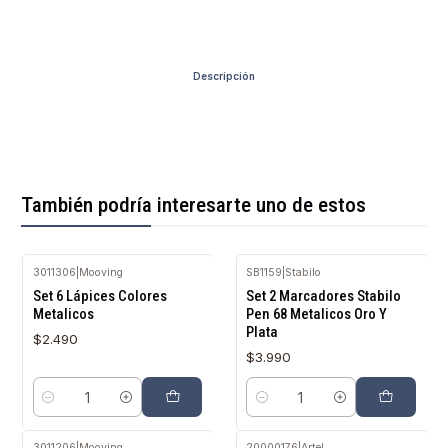
Descripción
También podría interesarte uno de estos
3011306
|
Mooving
SB1159
|
Stabilo
Set 6 Lápices Colores
Set 2 Marcadores Stabilo
Metalicos
Pen 68 Metalicos Oro Y
Plata
$2.490
$3.990
Cantidad
Cantidad
3011206
|
Mooving
20000176
|
Artel