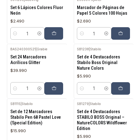
Set 6 Lápices Colores Fluor
Marcador de Páginas de
Neón
Papel 5 Colores 100 Hojas
$2.490
$2.690
Cantidad
Cantidad
BAS240300521
|
Grabie
SB1238
|
Stabilo
Set 24 Marcadores
Set de 4 Destacadores
Acrílicos Glitter
Stabilo Boss Original
Nature Colors
$39.990
$5.990
Cantidad
Cantidad
SB1115
|
Stabilo
SB1279
|
Stabilo
Agotado
Set de 12 Marcadores
Set de 4 Destacadores
Stabilo Pen 68 Pastel Love
STABILO BOSS Original –
(Special Edition)
NatureCOLORS Wildflower
Edition
$15.990
$5.990