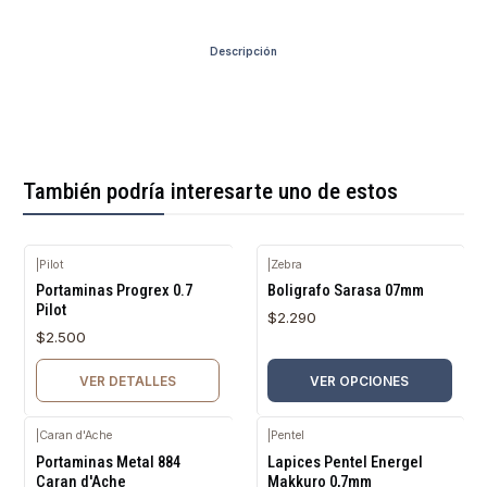
Descripción
También podría interesarte uno de estos
|
Pilot
|
Zebra
Agotado
Portaminas Progrex 0.7
Boligrafo Sarasa 07mm
Pilot
$2.290
$2.500
VER DETALLES
VER OPCIONES
|
Caran d'Ache
|
Pentel
Agotado
Portaminas Metal 884
Lapices Pentel Energel
Caran d'Ache
Makkuro 0,7mm