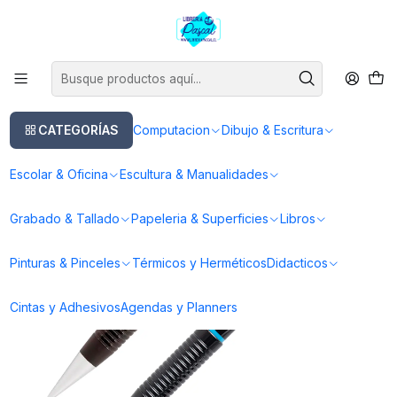
Este es el texto del slide
Leer más
Inicio
Dibujo & Escritura
Lapices
Portaminas
Portaminas The Shaker - Pilot
CATEGORÍAS
Computacion
Dibujo & Escritura
Escolar & Oficina
Escultura & Manualidades
Grabado & Tallado
Papeleria & Superficies
Libros
Pinturas & Pinceles
Térmicos y Herméticos
Didacticos
Cintas y Adhesivos
Agendas y Planners