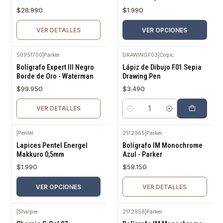
$28.990
$1.990
VER DETALLES
VER OPCIONES
S0951700
|
Parker
DRAWINGF03
|
Copic
Agotado
Bolígrafo Expert III Negro
Lápiz de Dibujo F01 Sepia
Borde de Oro - Waterman
Drawing Pen
$99.950
$3.490
VER DETALLES
Cantidad
|
Pentel
2172965
|
Parker
Agotado
Lapices Pentel Energel
Bolígrafo IM Monochrome
Makkuro 0,5mm
Azul - Parker
$1.990
$58.150
VER OPCIONES
VER DETALLES
|
Sharpie
2172956
|
Parker
Agotado
Agotado