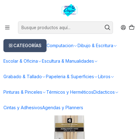
Este es el texto del slide
Leer más
Inicio
Pinturas & Pinceles
Pinceles
Pinceles Acrilico
Pinceles Pebeo Acrílico y Óleo Set 4 Pelo Cerda Blanca
CATEGORÍAS
Computacion
Dibujo & Escritura
Escolar & Oficina
Escultura & Manualidades
Grabado & Tallado
Papeleria & Superficies
Libros
Pinturas & Pinceles
Térmicos y Herméticos
Didacticos
Cintas y Adhesivos
Agendas y Planners