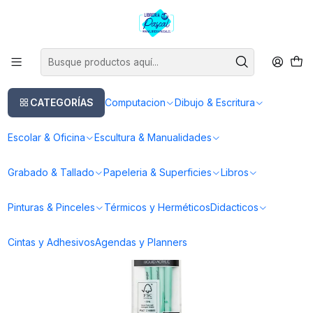
Este es el texto del slide
Leer más
Inicio
Pinturas & Pinceles
Pinceles
Pinceles Acrilico
Pinceles Pebeo Acrílico Fluido Set 4 Avellanados (Filbert)
CATEGORÍAS
Computacion
Dibujo & Escritura
Escolar & Oficina
Escultura & Manualidades
Grabado & Tallado
Papeleria & Superficies
Libros
Pinturas & Pinceles
Térmicos y Herméticos
Didacticos
Cintas y Adhesivos
Agendas y Planners