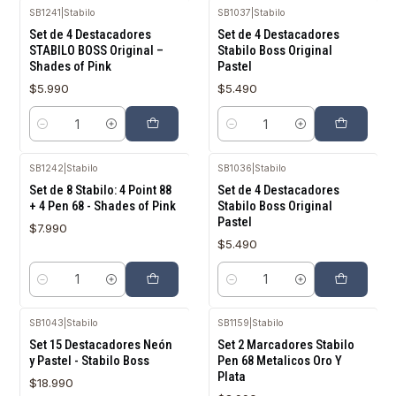
SB1241
|
Stabilo
SB1037
|
Stabilo
Set de 4 Destacadores
Set de 4 Destacadores
STABILO BOSS Original –
Stabilo Boss Original
Shades of Pink
Pastel
$5.990
$5.490
Cantidad
Cantidad
SB1242
|
Stabilo
SB1036
|
Stabilo
Set de 8 Stabilo: 4 Point 88
Set de 4 Destacadores
+ 4 Pen 68 - Shades of Pink
Stabilo Boss Original
Pastel
$7.990
$5.490
Cantidad
Cantidad
SB1043
|
Stabilo
SB1159
|
Stabilo
Set 15 Destacadores Neón
Set 2 Marcadores Stabilo
y Pastel - Stabilo Boss
Pen 68 Metalicos Oro Y
Plata
$18.990