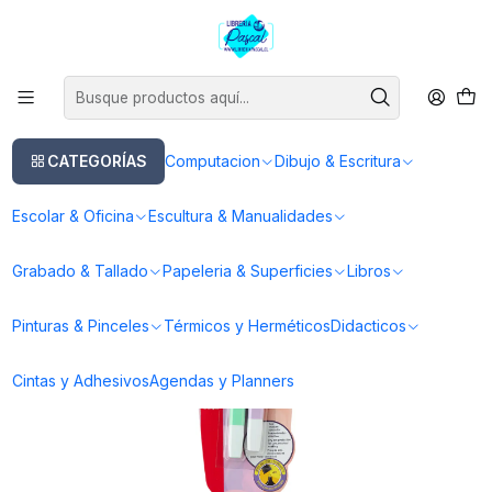
Este es el texto del slide
Leer más
Inicio
Dibujo & Escritura
Lapices
Destacadores
Pack de 2 Destacadores STABILO Swing Cool – Tonos Lila y Menta
Pastel
CATEGORÍAS
Computacion
Dibujo & Escritura
Escolar & Oficina
Escultura & Manualidades
Grabado & Tallado
Papeleria & Superficies
Libros
Pinturas & Pinceles
Térmicos y Herméticos
Didacticos
Cintas y Adhesivos
Agendas y Planners