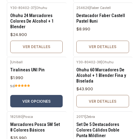
Y30-80402-37
|
Ohuhu
254626
|
Faber Castell
Agotado
Agotado
Ohuhu 24 Marcadores
Destacador Faber Castell
Colores De Alcohol + 1
Pastel 8uni
Blender
$8.990
$24.900
VER DETALLES
VER DETALLES
|
Uniball
Y30-80402-38
|
Ohuhu
Agotado
Tiralineas UNI Pin
Ohuhu 60 Marcadores De
Alcohol + 1 Blender Fina y
$1.990
Biselada
5.0
$43.900
VER OPCIONES
VER DETALLES
182580
|
Posca
20171
|
Zebra
Marcadores Posca 5M Set
Set De 5 Destacadores
8 Colores Básicos
Colores Cálidos Doble
Punta Mildliner
$35.990