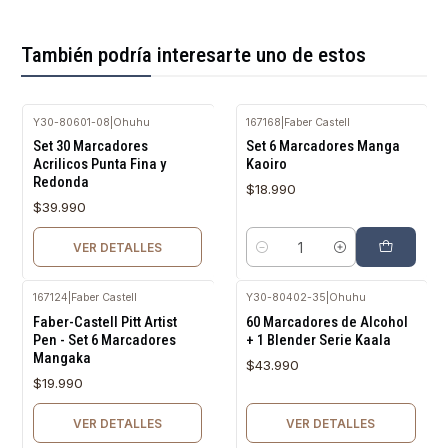
También podría interesarte uno de estos
Y30-80601-08
|
Ohuhu
167168
|
Faber Castell
Agotado
Set 30 Marcadores
Set 6 Marcadores Manga
Acrilicos Punta Fina y
Kaoiro
Redonda
$18.990
$39.990
VER DETALLES
Cantidad
167124
|
Faber Castell
Y30-80402-35
|
Ohuhu
Agotado
Agotado
Faber-Castell Pitt Artist
60 Marcadores de Alcohol
Pen - Set 6 Marcadores
+ 1 Blender Serie Kaala
Mangaka
$43.990
$19.990
VER DETALLES
VER DETALLES