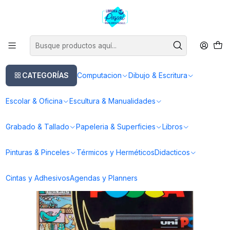
Este es el texto del slide
Leer más
Inicio
Dibujo & Escritura
Lapices
Marcador Posca
Marcadores Posca 1MR Set 8 Colores Pasteles
CATEGORÍAS
Computacion
Dibujo & Escritura
Escolar & Oficina
Escultura & Manualidades
Grabado & Tallado
Papeleria & Superficies
Libros
Pinturas & Pinceles
Térmicos y Herméticos
Didacticos
Cintas y Adhesivos
Agendas y Planners