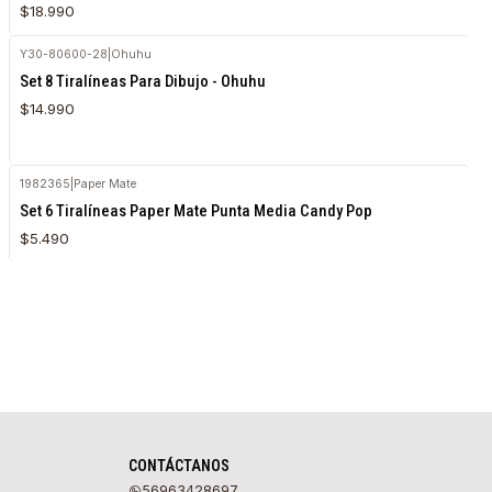
$18.990
Y30-80600-28
|
Ohuhu
Set 8 Tiralíneas Para Dibujo - Ohuhu
$14.990
1982365
|
Paper Mate
Agotado
Set 6 Tiralíneas Paper Mate Punta Media Candy Pop
$5.490
CONTÁCTANOS
56963428697