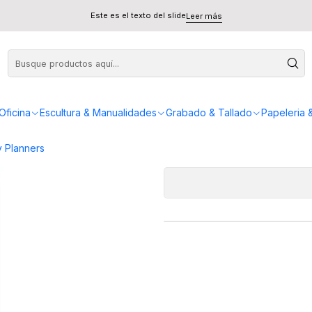
a Kaoiro
Este es el texto del slide
Leer más
Set 6
AGREG
Oficina
Escultura & Manualidades
Grabado & Tallado
Papeleria 
Cantidad
 Planners