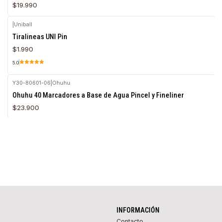
$19.990
|
Uniball
Tiralineas UNI Pin
$1.990
5.0
Y30-80601-06
|
Ohuhu
Ohuhu 40 Marcadores a Base de Agua Pincel y Fineliner
$23.900
INFORMACIÓN
Contacto