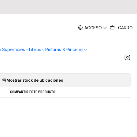
|
ACCESO
CARRO
 Marcadores Manga Kaoiro
AR AL CARRO
COMPRAR AHORA
& Superficies
Libros
Pinturas & Pinceles
Agregar a la lista de favoritos
Mostrar stock de ubicaciones
COMPARTIR ESTE PRODUCTO