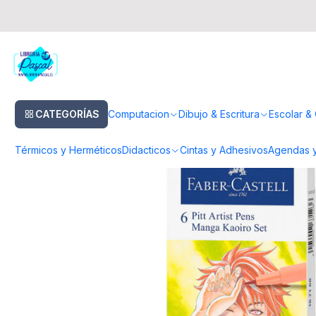
Inicio
Dibujo & Escritura
Lapices
Brush Pen
Set 6 Marcadores Mang
CATEGORÍAS
Computacion
Dibujo & Escritura
Escolar & 
Térmicos y Herméticos
Didacticos
Cintas y Adhesivos
Agendas y