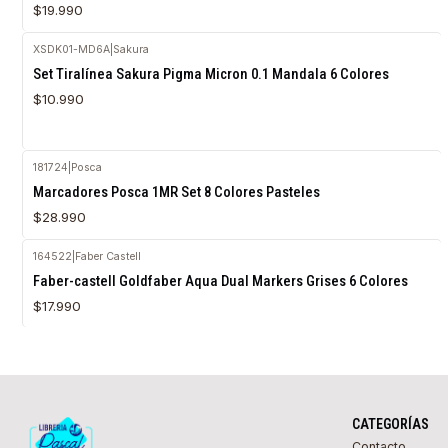
$19.990
XSDK01-MD6A
|
Sakura
Agotado
Set Tiralínea Sakura Pigma Micron 0.1 Mandala 6 Colores
$10.990
181724
|
Posca
Agotado
Marcadores Posca 1MR Set 8 Colores Pasteles
$28.990
164522
|
Faber Castell
Faber-castell Goldfaber Aqua Dual Markers Grises 6 Colores
$17.990
CATEGORÍAS
Contacto