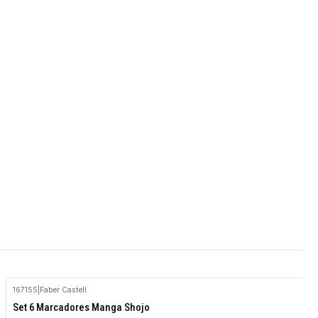
167155
|
Faber Castell
Set 6 Marcadores Manga Shojo