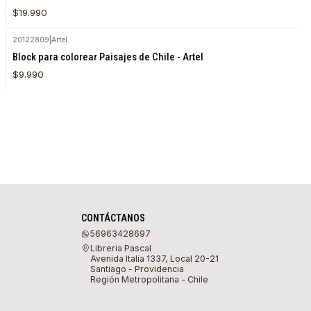
$19.990
20122809
|
Artel
Agotado
Block para colorear Paisajes de Chile - Artel
$9.990
CONTÁCTANOS
56963428697
Libreria Pascal
Avenida Italia 1337, Local 20-21
Santiago - Providencia
Región Metropolitana - Chile