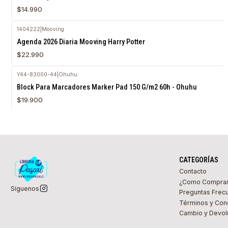
$14.990
1404222
|
Mooving
Agotado
Agenda 2026 Diaria Mooving Harry Potter
$22.990
Y44-83000-44
|
Ohuhu
Block Para Marcadores Marker Pad 150 G/m2 60h - Ohuhu
$19.900
CATEGORÍAS
Contacto
¿Como Compra
Síguenos
Preguntas Frec
Términos y Con
Cambio y Devol