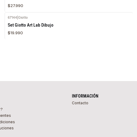
$27.990
67144
|
Giotto
Agotado
Set Giotto Art Lab Dibujo
$19.990
INFORMACIÓN
Contacto
r?
uentes
diciones
uciones