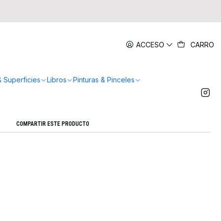
|
ACCESO
CARRO
bro Explora - Tere Gott
Agregar a la lista de favoritos
& Superficies
Libros
Pinturas & Pinceles
Mostrar stock de ubicaciones
COMPARTIR ESTE PRODUCTO