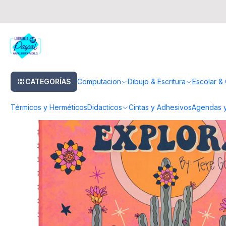
Inicio
Libros
Colorear
Libro Explora - Tere Gott
CATEGORÍAS
Computacion
Dibujo & Escritura
Escolar & 
Térmicos y Herméticos
Didacticos
Cintas y Adhesivos
Agendas y