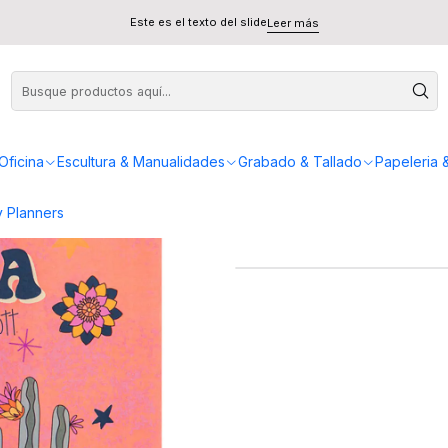
Este es el texto del slide
Leer más
Li
Oficina
Escultura & Manualidades
Grabado & Tallado
Papeleria 
 Planners