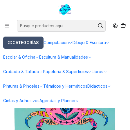
Este es el texto del slide
Leer más
Inicio
Libros
Colorear
Libro Aloha New Edition - Tere Gott
CATEGORÍAS
Computacion
Dibujo & Escritura
Escolar & Oficina
Escultura & Manualidades
Grabado & Tallado
Papeleria & Superficies
Libros
Pinturas & Pinceles
Térmicos y Herméticos
Didacticos
Cintas y Adhesivos
Agendas y Planners