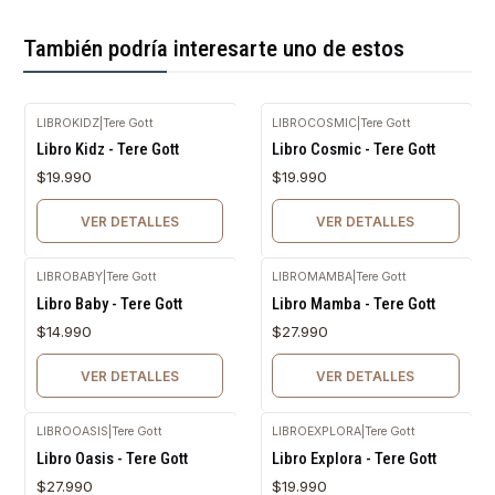
También podría interesarte uno de estos
LIBROKIDZ
|
Tere Gott
LIBROCOSMIC
|
Tere Gott
Agotado
Agotado
Libro Kidz - Tere Gott
Libro Cosmic - Tere Gott
$19.990
$19.990
VER DETALLES
VER DETALLES
LIBROBABY
|
Tere Gott
LIBROMAMBA
|
Tere Gott
Agotado
Agotado
Libro Baby - Tere Gott
Libro Mamba - Tere Gott
$14.990
$27.990
VER DETALLES
VER DETALLES
LIBROOASIS
|
Tere Gott
LIBROEXPLORA
|
Tere Gott
Agotado
Agotado
Libro Oasis - Tere Gott
Libro Explora - Tere Gott
$27.990
$19.990