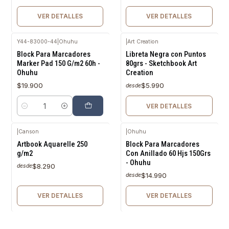
VER DETALLES
VER DETALLES
Y44-83000-44
|
Ohuhu
|
Art Creation
Agotado
Block Para Marcadores
Libreta Negra con Puntos
Marker Pad 150 G/m2 60h -
80grs - Sketchbook Art
Ohuhu
Creation
$19.900
$5.990
desde
VER DETALLES
Cantidad
|
Canson
|
Ohuhu
Agotado
Agotado
Artbook Aquarelle 250
Block Para Marcadores
g/m2
Con Anillado 60 Hjs 150Grs
- Ohuhu
$8.290
desde
$14.990
desde
VER DETALLES
VER DETALLES