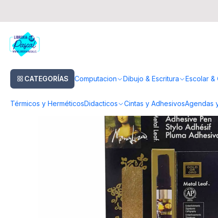
Inicio
Escultura & Manualidades
Herramienta & Accesorios
Pan de Or
CATEGORÍAS
Computacion
Dibujo & Escritura
Escolar & 
Térmicos y Herméticos
Didacticos
Cintas y Adhesivos
Agendas y