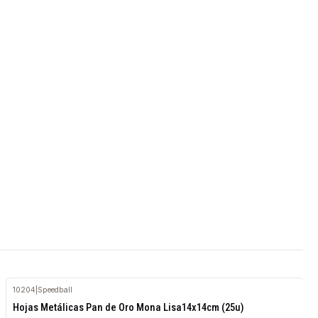
10204
|
Speedball
Agotado
Hojas Metálicas Pan de Oro Mona Lisa14x14cm (25u)