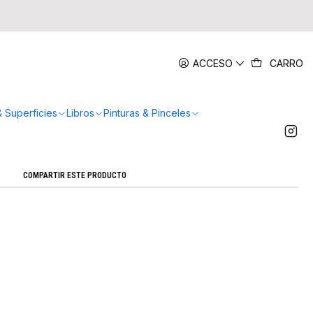
|
ACCESO
CARRO
an de Oro + lápiz adhesivo Mona Lisa
Agregar a la lista de favoritos
& Superficies
Libros
Pinturas & Pinceles
Mostrar stock de ubicaciones
COMPARTIR ESTE PRODUCTO