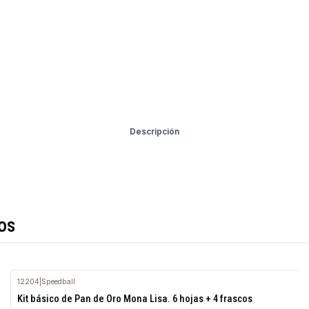
Descripción
os
12204
|
Speedball
Agotado
Kit básico de Pan de Oro Mona Lisa. 6 hojas + 4 frascos