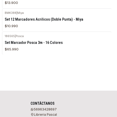
$13.900
BMK388
|
Miya
Agotado
Set 12 Marcadores Acrilicos (Doble Punta) - Miya
$10.990
186565
|
Posca
Agotado
Set Marcador Posca 3m - 16 Colores
$65.990
CONTÁCTANOS
56963428697
Libreria Pascal