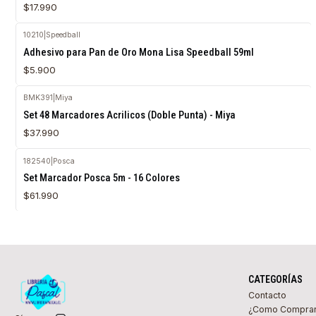
$17.990
10210
|
Speedball
Agotado
Adhesivo para Pan de Oro Mona Lisa Speedball 59ml
$5.900
BMK391
|
Miya
Agotado
Set 48 Marcadores Acrilicos (Doble Punta) - Miya
$37.990
182540
|
Posca
Agotado
Set Marcador Posca 5m - 16 Colores
$61.990
CATEGORÍAS
Contacto
¿Como Compra