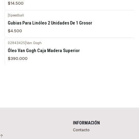
$14.500
|
Speedball
Gubias Para Linóleo 2 Unidades De 1 Grosor
$4.500
02843425
|
Van Gogh
Agotado
Óleo Van Gogh Caja Madera Superior
$390.000
INFORMACIÓN
Contacto
r?