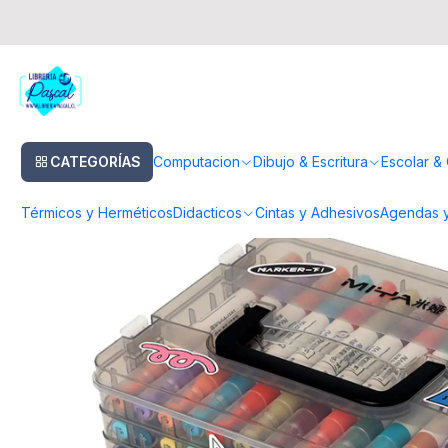
Inicio
Dibujo & Escritura
Lapices
Acrilico & Ceramica
Set 48 Marcado
CATEGORÍAS
Computacion
Dibujo & Escritura
Escolar & 
Térmicos y Herméticos
Didacticos
Cintas y Adhesivos
Agendas y