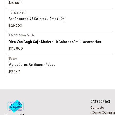
$10.990
TST125
|
Himi
Agotado
Set Gouache 48 Colores - Potes 12g
$29.990
2840510
|
Van Gogh
Agotado
Óleo Van Gogh Caja Madera 10 Colores 40ml + Accesorios
$115.900
|
Pebeo
Marcadores Acrilicos - Pebeo
$3.490
CATEGORÍAS
Contacto
¿Como Compra