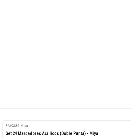
BMK389
|
Miya
Agotado
Set 24 Marcadores Acrilicos (Doble Punta) - Miya