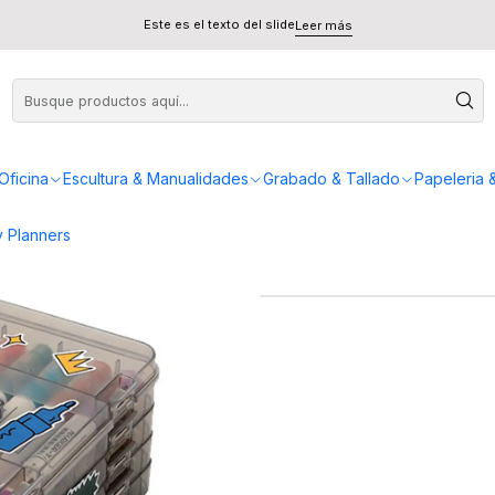
res Acrilicos (Doble Punta) - Miya
Este es el texto del slide
Leer más
Set 48 Marcado
Oficina
Escultura & Manualidades
Grabado & Tallado
Papeleria 
 Planners