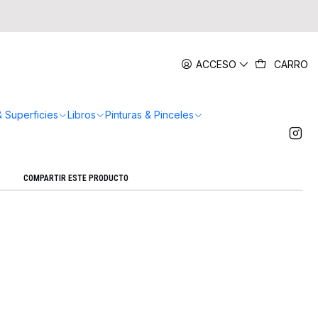
|
ACCESO
CARRO
res Acrilicos (Doble Punta) - Miya
Agregar a la lista de favoritos
& Superficies
Libros
Pinturas & Pinceles
Mostrar stock de ubicaciones
COMPARTIR ESTE PRODUCTO