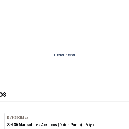
Descripción
os
BMK390
|
Miya
Agotado
Set 36 Marcadores Acrilicos (Doble Punta) - Miya