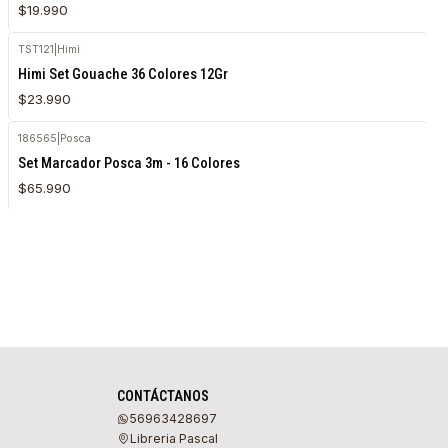
$19.990
TST121
|
Himi
Agotado
Himi Set Gouache 36 Colores 12Gr
$23.990
186565
|
Posca
Agotado
Set Marcador Posca 3m - 16 Colores
$65.990
CONTÁCTANOS
56963428697
Libreria Pascal