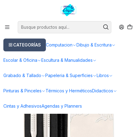
Este es el texto del slide
Leer más
Inicio
Dibujo & Escritura
Lapices
Pluma Fuente
Faber Castell Grip 2010 - Kit Pluma M y Bolígrafo XB Coconut Milk
CATEGORÍAS
Computacion
Dibujo & Escritura
Escolar & Oficina
Escultura & Manualidades
Grabado & Tallado
Papeleria & Superficies
Libros
Pinturas & Pinceles
Térmicos y Herméticos
Didacticos
Cintas y Adhesivos
Agendas y Planners