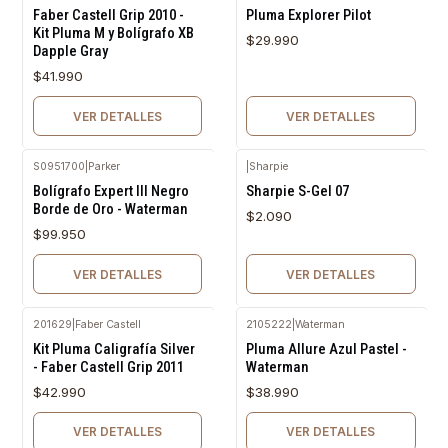
Agotado
Agotado
Faber Castell Grip 2010 -
Pluma Explorer Pilot
Kit Pluma M y Bolígrafo XB
$29.990
Dapple Gray
$41.990
VER DETALLES
VER DETALLES
S0951700
|
Parker
|
Sharpie
Agotado
Agotado
Bolígrafo Expert III Negro
Sharpie S-Gel 07
Borde de Oro - Waterman
$2.090
$99.950
VER DETALLES
VER DETALLES
201629
|
Faber Castell
2105222
|
Waterman
Agotado
Agotado
Kit Pluma Caligrafía Silver
Pluma Allure Azul Pastel -
- Faber Castell Grip 2011
Waterman
$42.990
$38.990
VER DETALLES
VER DETALLES