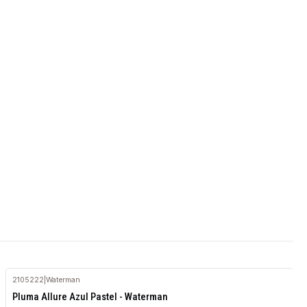
2105222
|
Waterman
Agotado
Pluma Allure Azul Pastel - Waterman