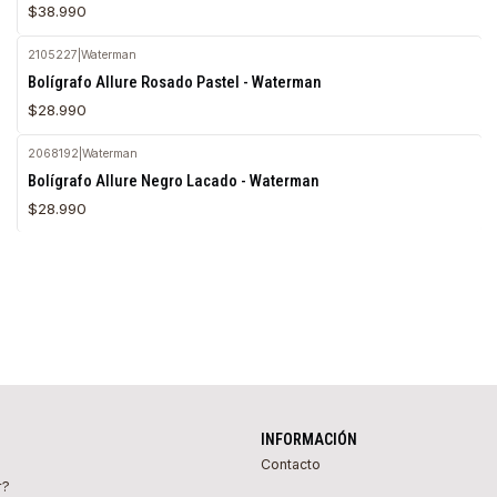
$38.990
2105227
|
Waterman
Agotado
Bolígrafo Allure Rosado Pastel - Waterman
$28.990
2068192
|
Waterman
Agotado
Bolígrafo Allure Negro Lacado - Waterman
$28.990
INFORMACIÓN
Contacto
r?