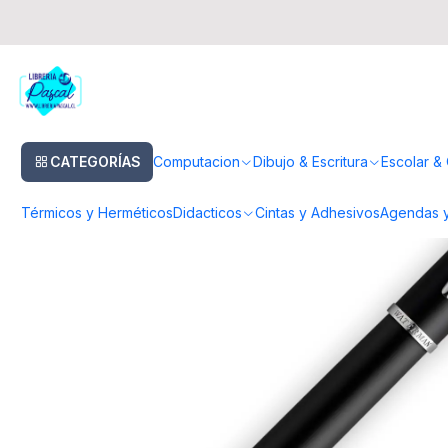
Inicio
Dibujo & Escritura
Lapices
Pluma Fuente
Pluma Allure Negro
CATEGORÍAS
Computacion
Dibujo & Escritura
Escolar & 
Térmicos y Herméticos
Didacticos
Cintas y Adhesivos
Agendas y