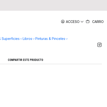
|
ACCESO
CARRO
ure Negro Lacado - Waterman
Agregar a la lista de favoritos
& Superficies
Libros
Pinturas & Pinceles
Mostrar stock de ubicaciones
COMPARTIR ESTE PRODUCTO