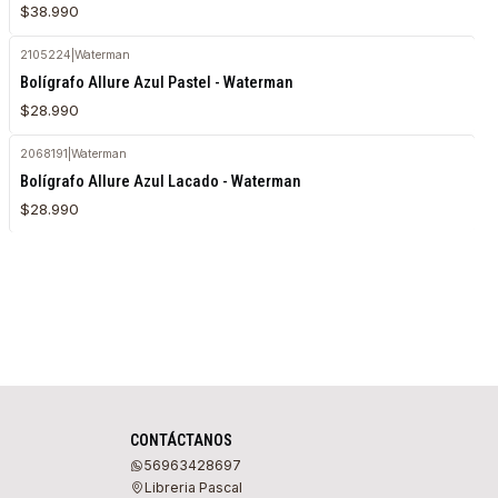
$38.990
2105224
|
Waterman
Agotado
Bolígrafo Allure Azul Pastel - Waterman
$28.990
2068191
|
Waterman
Agotado
Bolígrafo Allure Azul Lacado - Waterman
$28.990
CONTÁCTANOS
56963428697
Libreria Pascal