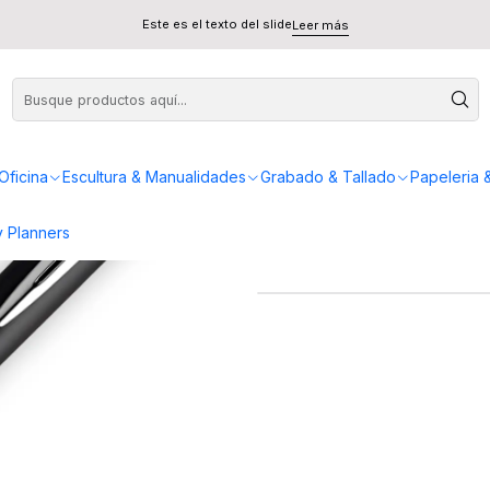
 Lacado - Waterman
Este es el texto del slide
Leer más
Pluma All
Oficina
Escultura & Manualidades
Grabado & Tallado
Papeleria 
 Planners