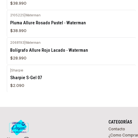
$38.990
2105225
|
Waterman
Pluma Allure Rosado Pastel - Waterman
$38.990
2068193
|
Waterman
Agotado
Bolígrafo Allure Rojo Lacado - Waterman
$28.990
|
Sharpie
Agotado
Sharpie S-Gel 07
$2.090
CATEGORÍAS
Contacto
¿Como Compra