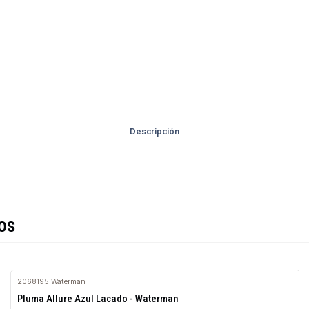
Descripción
os
2068195
|
Waterman
Agotado
Pluma Allure Azul Lacado - Waterman