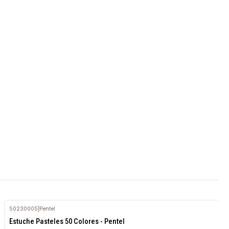
50230005
|
Pentel
Agotado
Estuche Pasteles 50 Colores - Pentel