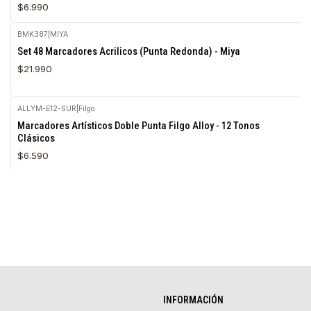
$6.990
BMK387
|
MIYA
Agotado
Set 48 Marcadores Acrilicos (Punta Redonda) - Miya
$21.990
ALLYM-E12-SUR
|
Filgo
Marcadores Artísticos Doble Punta Filgo Alloy - 12 Tonos
Clásicos
$6.590
INFORMACIÓN