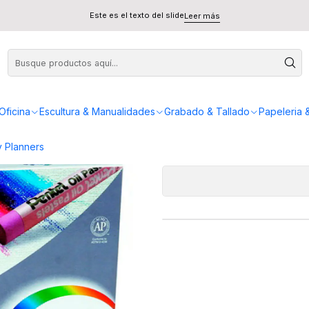
6 Colores - Pentel
Este es el texto del slide
Leer más
Estuche 
AGREG
Oficina
Escultura & Manualidades
Grabado & Tallado
Papeleria 
Cantidad
 Planners