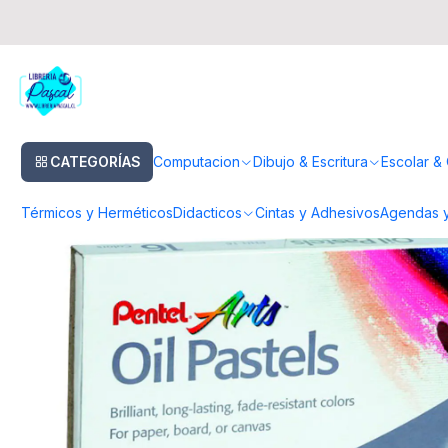
Inicio
Dibujo & Escritura
Lapices
Lapices Pastel
Estuche Pasteles 1
CATEGORÍAS
Computacion
Dibujo & Escritura
Escolar & 
Térmicos y Herméticos
Didacticos
Cintas y Adhesivos
Agendas y