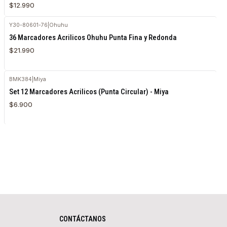
$12.990
Y30-80601-76
|
Ohuhu
Agotado
36 Marcadores Acrilicos Ohuhu Punta Fina y Redonda
$21.990
BMK384
|
Miya
Agotado
Set 12 Marcadores Acrilicos (Punta Circular) - Miya
$6.900
CONTÁCTANOS