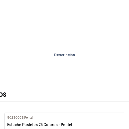
Descripción
os
50230003
|
Pentel
Agotado
Estuche Pasteles 25 Colores - Pentel