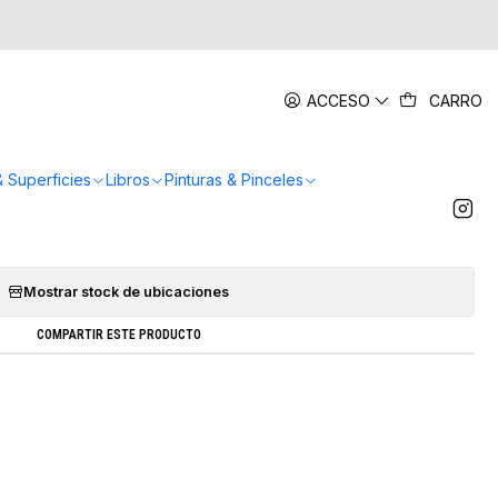
|
ACCESO
CARRO
Pasteles 16 Colores - Pentel
AR AL CARRO
COMPRAR AHORA
& Superficies
Libros
Pinturas & Pinceles
Agregar a la lista de favoritos
Mostrar stock de ubicaciones
COMPARTIR ESTE PRODUCTO