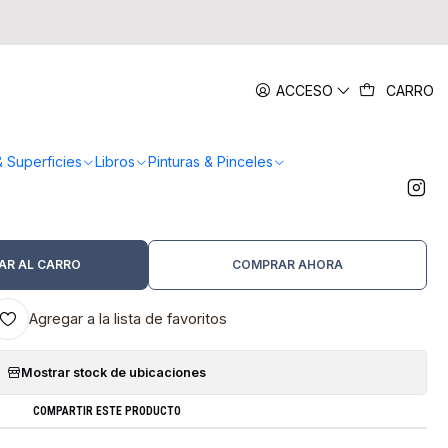
|
ACCESO
CARRO
it Synthetics - Pincel Redondo
5.0
3 reseñas
& Superficies
Libros
Pinturas & Pinceles
MEDIDA
Nº 4
Nº 6
Nº 8
Nº 10
Nº 12
AR AL CARRO
COMPRAR AHORA
Agregar a la lista de favoritos
Mostrar stock de ubicaciones
COMPARTIR ESTE PRODUCTO