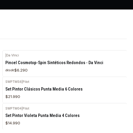
|
Da VInci
Pincel Cosmotop-Spin Sintéticos Redondos - Da Vinci
$6.290
desde
SWPTMS6
|
Pilot
Agotado
Set Pintor Clásicos Punta Media 6 Colores
$21.990
SWPTM04
|
Pilot
Set Pintor Violeta Punta Media 4 Colores
$14.990