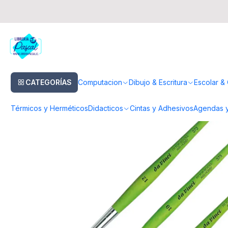
Inicio
Pinturas & Pinceles
Pinceles
Pinceles Acuarela
Da Vinci Fit 
CATEGORÍAS
Computacion
Dibujo & Escritura
Escolar & 
Térmicos y Herméticos
Didacticos
Cintas y Adhesivos
Agendas y