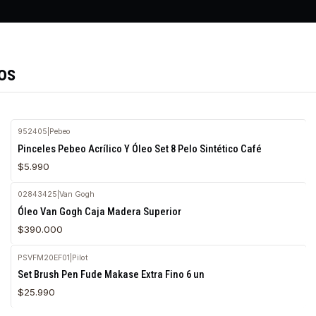
os
952405
|
Pebeo
Agotado
Pinceles Pebeo Acrílico Y Óleo Set 8 Pelo Sintético Café
$5.990
02843425
|
Van Gogh
Agotado
Óleo Van Gogh Caja Madera Superior
$390.000
PSVFM20EF01
|
Pilot
Agotado
Set Brush Pen Fude Makase Extra Fino 6 un
$25.990