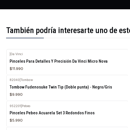
También podría interesarte uno de est
|
Da Vinci
Pinceles Para Detalles Y Precisión Da Vinci Micro Nova
$11.990
82040
|
Tombow
Tombow Fudenosuke Twin Tip (Doble punta) - Negro/Gris
$9.990
952201
|
Pebeo
Agotado
Pinceles Pebeo Acuarela Set 3 Redondos Finos
$5.990