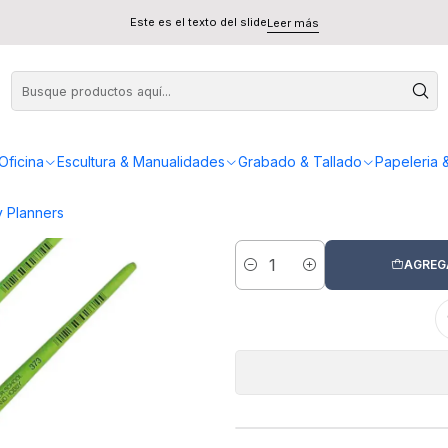
Synthetics - Pincel Redondo
Este es el texto del slide
Leer más
Da Vinci F
Oficina
Escultura & Manualidades
Grabado & Tallado
Papeleria 
Nº 0
Nº 2
 Planners
AGREG
Cantidad