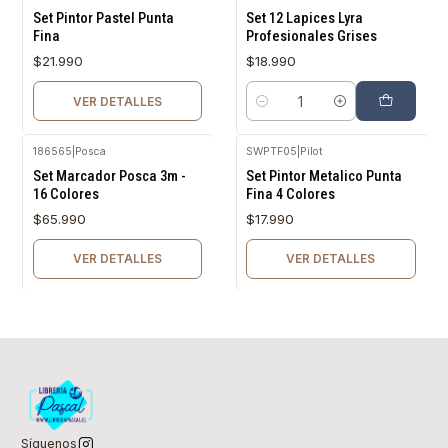
Agotado
Set Pintor Pastel Punta
Set 12 Lapices Lyra
Fina
Profesionales Grises
$21.990
$18.990
VER DETALLES
Cantidad
186565
|
Posca
SWPTF05
|
Pilot
Agotado
Agotado
Set Marcador Posca 3m -
Set Pintor Metalico Punta
16 Colores
Fina 4 Colores
$65.990
$17.990
VER DETALLES
VER DETALLES
Síguenos