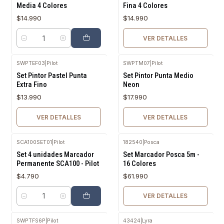
Media 4 Colores
Fina 4 Colores
$14.990
$14.990
VER DETALLES
Cantidad
SWPTEF03
|
Pilot
SWPTM07
|
Pilot
Agotado
Agotado
Set Pintor Pastel Punta
Set Pintor Punta Medio
Extra Fino
Neon
$13.990
$17.990
VER DETALLES
VER DETALLES
SCA100SET01
|
Pilot
182540
|
Posca
Agotado
Set 4 unidades Marcador
Set Marcador Posca 5m -
Permanente SCA100 - Pilot
16 Colores
$4.790
$61.990
VER DETALLES
Cantidad
SWPTFS6P
|
Pilot
43424
|
Lyra