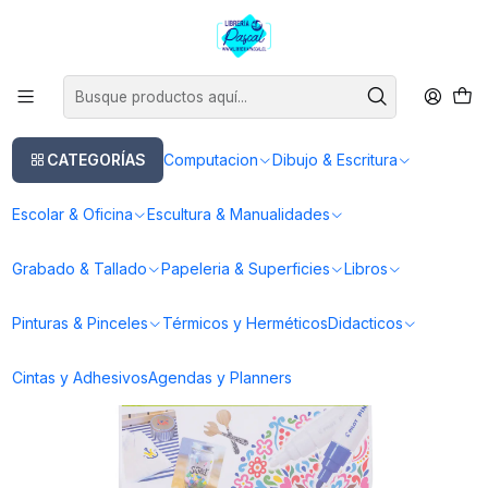
Este es el texto del slide
Leer más
Inicio
Dibujo & Escritura
Lapices
Marcador Pintor
Set Pintor Clásicos Punta Media 6 Colores
CATEGORÍAS
Computacion
Dibujo & Escritura
Escolar & Oficina
Escultura & Manualidades
Grabado & Tallado
Papeleria & Superficies
Libros
Pinturas & Pinceles
Térmicos y Herméticos
Didacticos
Cintas y Adhesivos
Agendas y Planners