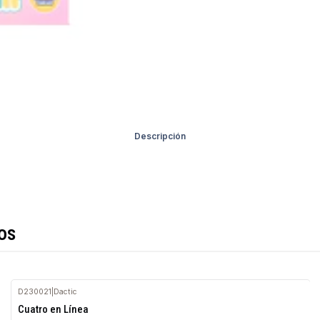
Descripción
os
D230021
|
Dactic
Agotado
Cuatro en Línea