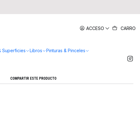
|
ACCESO
CARRO
¡Yo lo Vi! Kawaii
Agregar a la lista de favoritos
& Superficies
Libros
Pinturas & Pinceles
Mostrar stock de ubicaciones
COMPARTIR ESTE PRODUCTO