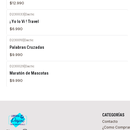
$12.990
D230033
|
Dactic
Agotado
¡ Yo lo Vi ! Travel
$6.990
D230010
|
Dactic
Agotado
Palabras Cruzadas
$9.990
D230029
|
Dactic
Agotado
Maratón de Mascotas
$9.990
CATEGORÍAS
Contacto
¿Como Compra