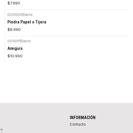
$7.990
D230026
|
Dactic
Agotado
Piedra Papel o Tijera
$8.990
D230011
|
Dactic
Agotado
Amiguis
$10.990
INFORMACIÓN
Contacto
r?