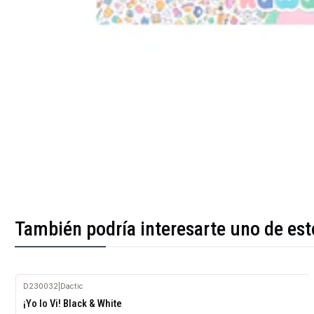
También podría interesarte uno de est
D230032
|
Dactic
Agotado
¡Yo lo Vi! Black & White