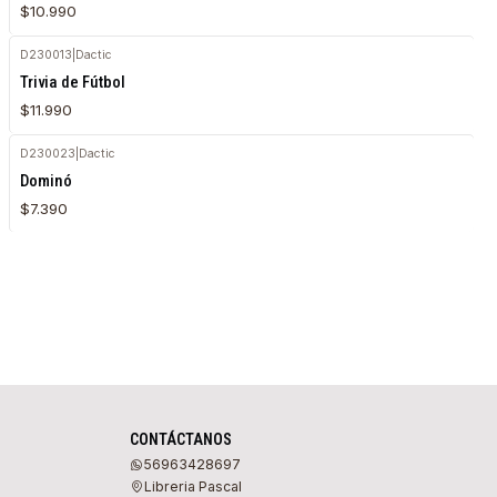
$10.990
D230013
|
Dactic
Agotado
Trivia de Fútbol
$11.990
D230023
|
Dactic
Agotado
Dominó
$7.390
CONTÁCTANOS
56963428697
Libreria Pascal