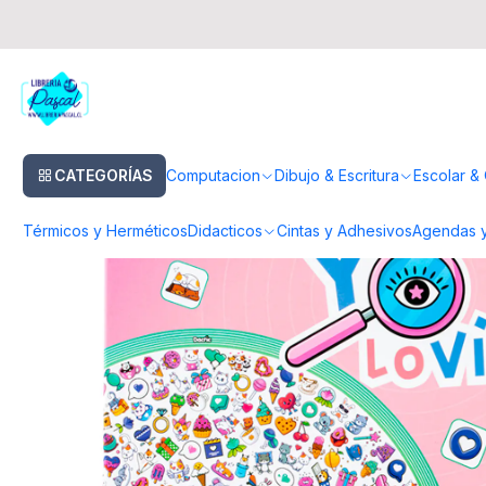
Inicio
Didacticos
Juegos de Mesa / Cartas
¡Yo lo Vi! Kawaii
CATEGORÍAS
Computacion
Dibujo & Escritura
Escolar & 
Térmicos y Herméticos
Didacticos
Cintas y Adhesivos
Agendas y