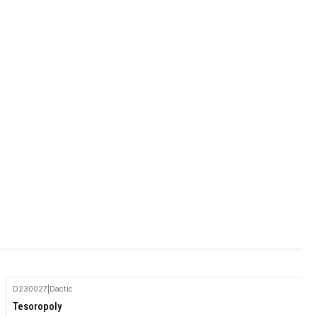
D230027
|
Dactic
Agotado
Tesoropoly