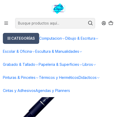
Este es el texto del slide
Leer más
Inicio
Dibujo & Escritura
Lapices
Brush Pen
Tombow Fudenosuke Brush Pen - Hard (Punta Dura)
CATEGORÍAS
Computacion
Dibujo & Escritura
Escolar & Oficina
Escultura & Manualidades
Grabado & Tallado
Papeleria & Superficies
Libros
Pinturas & Pinceles
Térmicos y Herméticos
Didacticos
Cintas y Adhesivos
Agendas y Planners