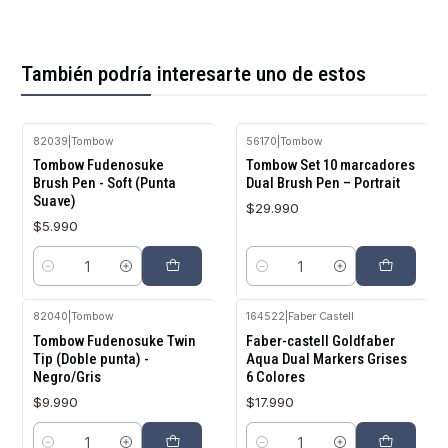
También podría interesarte uno de estos
82039
|
Tombow
56170
|
Tombow
Tombow Fudenosuke
Tombow Set 10 marcadores
Brush Pen - Soft (Punta
Dual Brush Pen – Portrait
Suave)
$29.990
$5.990
Cantidad
Cantidad
82040
|
Tombow
164522
|
Faber Castell
Tombow Fudenosuke Twin
Faber-castell Goldfaber
Tip (Doble punta) -
Aqua Dual Markers Grises
Negro/Gris
6 Colores
$9.990
$17.990