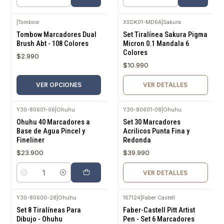
Cantidad
Cantidad
|
Tombow
XSDK01-MD6A
|
Sakura
Agotado
Tombow Marcadores Dual
Set Tiralínea Sakura Pigma
Brush Abt - 108 Colores
Micron 0.1 Mandala 6
Colores
$2.990
$10.990
VER OPCIONES
VER DETALLES
Y30-80601-06
|
Ohuhu
Y30-80601-08
|
Ohuhu
Agotado
Ohuhu 40 Marcadores a
Set 30 Marcadores
Base de Agua Pincel y
Acrilicos Punta Fina y
Fineliner
Redonda
$23.900
$39.990
VER DETALLES
Cantidad
Y30-80600-28
|
Ohuhu
167124
|
Faber Castell
Agotado
Set 8 Tiralíneas Para
Faber-Castell Pitt Artist
Dibujo - Ohuhu
Pen - Set 6 Marcadores