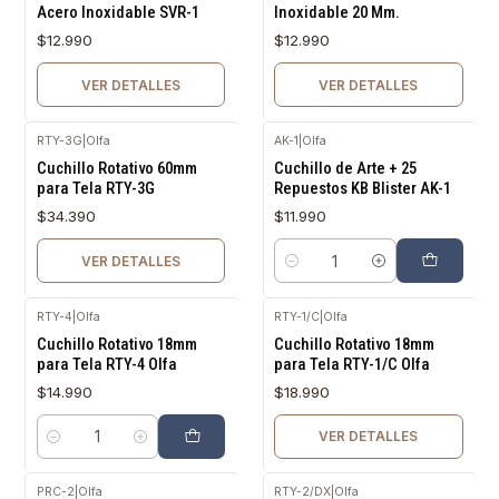
Acero Inoxidable SVR-1
Inoxidable 20 Mm.
$12.990
$12.990
VER DETALLES
VER DETALLES
RTY-3G
|
Olfa
AK-1
|
Olfa
Agotado
Cuchillo Rotativo 60mm
Cuchillo de Arte + 25
para Tela RTY-3G
Repuestos KB Blister AK-1
$34.390
$11.990
VER DETALLES
Cantidad
RTY-4
|
Olfa
RTY-1/C
|
Olfa
Agotado
Cuchillo Rotativo 18mm
Cuchillo Rotativo 18mm
para Tela RTY-4 Olfa
para Tela RTY-1/C Olfa
$14.990
$18.990
VER DETALLES
Cantidad
PRC-2
|
Olfa
RTY-2/DX
|
Olfa