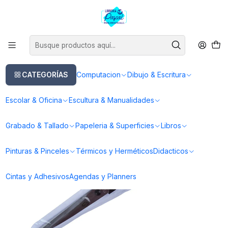
Este es el texto del slide
Leer más
Inicio
Escultura & Manualidades
Tijeras
Tijera Profesional Ergonómica 24,5 cm Adix
CATEGORÍAS
Computacion
Dibujo & Escritura
Escolar & Oficina
Escultura & Manualidades
Grabado & Tallado
Papeleria & Superficies
Libros
Pinturas & Pinceles
Térmicos y Herméticos
Didacticos
Cintas y Adhesivos
Agendas y Planners