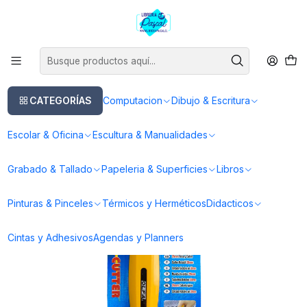
Este es el texto del slide
Leer más
Inicio
Escultura & Manualidades
Cortadores & Prepicadores
Cuchillo Rotativo 18mm para Tela RTY-1/C Olfa
CATEGORÍAS
Computacion
Dibujo & Escritura
Escolar & Oficina
Escultura & Manualidades
Grabado & Tallado
Papeleria & Superficies
Libros
Pinturas & Pinceles
Térmicos y Herméticos
Didacticos
Cintas y Adhesivos
Agendas y Planners