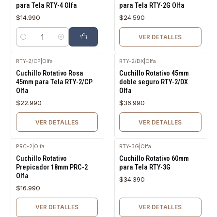
para Tela RTY-4 Olfa
para Tela RTY-2G Olfa
$14.990
$24.590
VER DETALLES
Cantidad
RTY-2/CP
|
Olfa
RTY-2/DX
|
Olfa
Agotado
Agotado
Cuchillo Rotativo Rosa
Cuchillo Rotativo 45mm
45mm para Tela RTY-2/CP
doble seguro RTY-2/DX
Olfa
Olfa
$22.990
$36.990
VER DETALLES
VER DETALLES
PRC-2
|
Olfa
RTY-3G
|
Olfa
Agotado
Agotado
Cuchillo Rotativo
Cuchillo Rotativo 60mm
Prepicador 18mm PRC-2
para Tela RTY-3G
Olfa
$34.390
$16.990
VER DETALLES
VER DETALLES