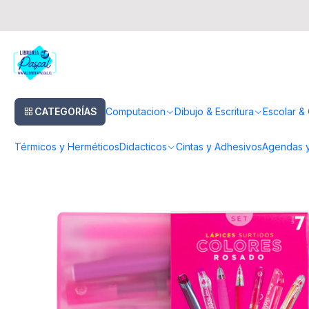
Inicio
Dibujo & Escritura
Lapices
Lapices Tinta Gel
Set Pilot 7 Uni
CATEGORÍAS
Computacion
Dibujo & Escritura
Escolar & 
Térmicos y Herméticos
Didacticos
Cintas y Adhesivos
Agendas y