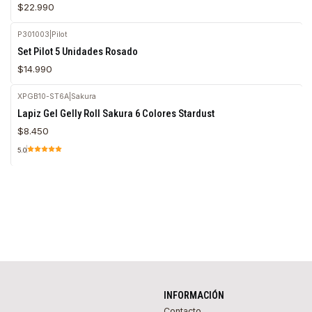
$22.990
P301003
|
Pilot
Agotado
Set Pilot 5 Unidades Rosado
$14.990
XPGB10-ST6A
|
Sakura
Agotado
Lapiz Gel Gelly Roll Sakura 6 Colores Stardust
$8.450
5.0
INFORMACIÓN
Contacto