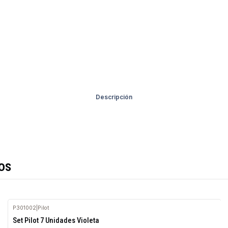
Descripción
os
P301002
|
Pilot
Agotado
Set Pilot 7 Unidades Violeta