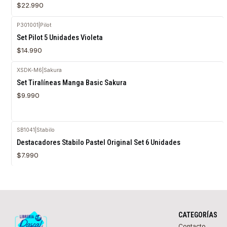
$22.990
P301001
|
Pilot
Agotado
Set Pilot 5 Unidades Violeta
$14.990
XSDK-M6
|
Sakura
Agotado
Set Tiralíneas Manga Basic Sakura
$9.990
SB1041
|
Stabilo
Destacadores Stabilo Pastel Original Set 6 Unidades
$7.990
CATEGORÍAS
Contacto