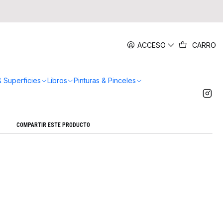
|
ACCESO
CARRO
Pilot 7 Unidades Rosado
Agregar a la lista de favoritos
& Superficies
Libros
Pinturas & Pinceles
Mostrar stock de ubicaciones
COMPARTIR ESTE PRODUCTO