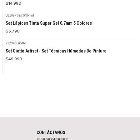
$14.990
BLSG7SET01
|
PIlot
Agotado
Set Lápices Tinta Super Gel 0.7mm 5 Colores
$6.790
71236
|
Giotto
Agotado
Set Giotto Artiset - Set Técnicas Húmedas De Pintura
$49.990
CONTÁCTANOS
56963428697