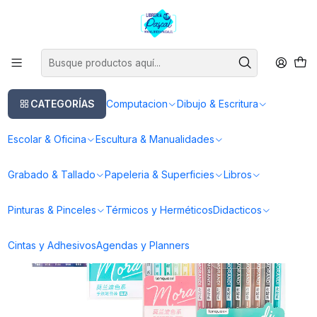
Este es el texto del slide
Leer más
Inicio
Dibujo & Escritura
Lapices
Lapices Tinta Gel
Set Lápices Gel 9 Colores - Languo
CATEGORÍAS
Computacion
Dibujo & Escritura
Escolar & Oficina
Escultura & Manualidades
Grabado & Tallado
Papeleria & Superficies
Libros
Pinturas & Pinceles
Térmicos y Herméticos
Didacticos
Cintas y Adhesivos
Agendas y Planners