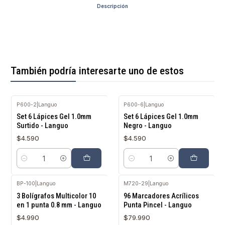
Descripción
También podría interesarte uno de estos
P600-2
|
Languo
P600-6
|
Languo
Set 6 Lápices Gel 1.0mm
Set 6 Lápices Gel 1.0mm
Surtido - Languo
Negro - Languo
$4.590
$4.590
Cantidad
Cantidad
BP-100
|
Languo
M720-29
|
Languo
3 Bolígrafos Multicolor 10
96 Marcadores Acrílicos
en 1 punta 0.8 mm - Languo
Punta Pincel - Languo
$4.990
$79.990