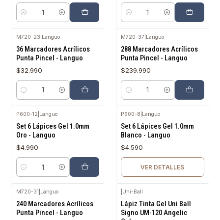
Cantidad
Cantidad
M720-23
|
Languo
M720-37
|
Languo
36 Marcadores Acrílicos
288 Marcadores Acrílicos
Punta Pincel - Languo
Punta Pincel - Languo
$32.990
$239.990
Cantidad
Cantidad
P600-12
|
Languo
P600-8
|
Languo
Agotado
Set 6 Lápices Gel 1.0mm
Set 6 Lápices Gel 1.0mm
Oro - Languo
Blanco - Languo
$4.990
$4.590
VER DETALLES
Cantidad
M720-31
|
Languo
|
Uni-Ball
240 Marcadores Acrílicos
Lápiz Tinta Gel Uni Ball
Punta Pincel - Languo
Signo UM-120 Angelic