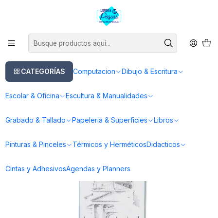
Este es el texto del slide
Leer más
Inicio
Dibujo & Escritura
Lapices
Tiralineas
Set 6 Tiralíneas Pigma Micron Sakura Grises Frios
CATEGORÍAS
Computacion
Dibujo & Escritura
Escolar & Oficina
Escultura & Manualidades
Grabado & Tallado
Papeleria & Superficies
Libros
Pinturas & Pinceles
Térmicos y Herméticos
Didacticos
Cintas y Adhesivos
Agendas y Planners