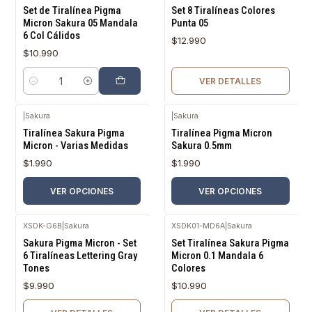
Agotado
Set de Tiralínea Pigma
Set 8 Tiralíneas Colores
Micron Sakura 05 Mandala
Punta 05
6 Col Cálidos
$12.990
$10.990
VER DETALLES
Cantidad
|
Sakura
|
Sakura
Tiralínea Sakura Pigma
Tiralínea Pigma Micron
Micron - Varias Medidas
Sakura 0.5mm
$1.990
$1.990
VER OPCIONES
VER OPCIONES
XSDK-G6B
|
Sakura
XSDK01-MD6A
|
Sakura
Agotado
Agotado
Sakura Pigma Micron - Set
Set Tiralínea Sakura Pigma
6 Tiralíneas Lettering Gray
Micron 0.1 Mandala 6
Tones
Colores
$9.990
$10.990