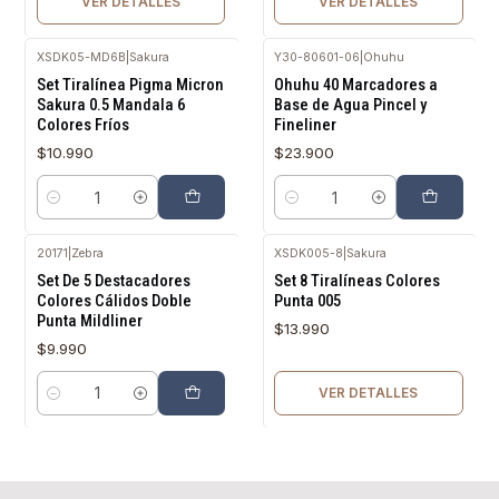
VER DETALLES
VER DETALLES
XSDK05-MD6B
|
Sakura
Y30-80601-06
|
Ohuhu
Set Tiralínea Pigma Micron
Ohuhu 40 Marcadores a
Sakura 0.5 Mandala 6
Base de Agua Pincel y
Colores Fríos
Fineliner
$10.990
$23.900
Cantidad
Cantidad
20171
|
Zebra
XSDK005-8
|
Sakura
Agotado
Set De 5 Destacadores
Set 8 Tiralíneas Colores
Colores Cálidos Doble
Punta 005
Punta Mildliner
$13.990
$9.990
VER DETALLES
Cantidad