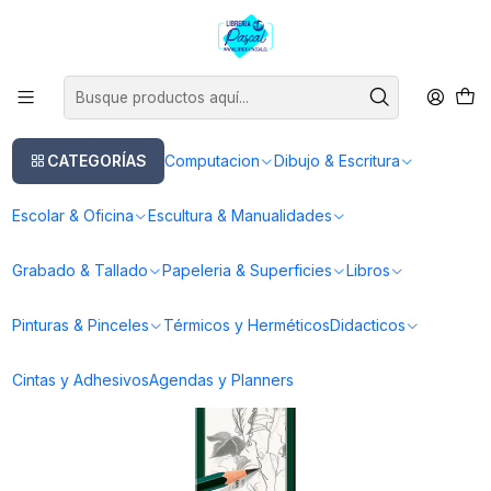
Este es el texto del slide
Leer más
Inicio
Dibujo & Escritura
Lapices
Lapices Grafito
Set 6 Lápices Grafito Faber-Castell 9000
CATEGORÍAS
Computacion
Dibujo & Escritura
Escolar & Oficina
Escultura & Manualidades
Grabado & Tallado
Papeleria & Superficies
Libros
Pinturas & Pinceles
Térmicos y Herméticos
Didacticos
Cintas y Adhesivos
Agendas y Planners