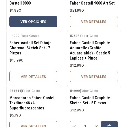
Castell 9000
Faber Castell 9000 Art Set
$1.990
$21.990
VER OPCIONES
VER DETALLES
114002
|
Faber Castell
117897
|
Faber-Castell
Agotado
Agotado
Faber-castell Set Dibujo
Faber-Castell Graphite
Charcoal Sketch Set - 7
Aquarelle (Grafito
Piezas
Acuarelable) - Set de 5
Lapices + Pincel
$15.990
$12.990
VER DETALLES
VER DETALLES
254644
|
Faber-Castell
114000
|
Faber Castell
Agotado
Marcadores Faber-Castell
Faber-Castell Graphite
Textliner 46 x4
Sketch Set - 8 Piezas
Superfluorescentes
$12.990
$5.190
VER DETALLES