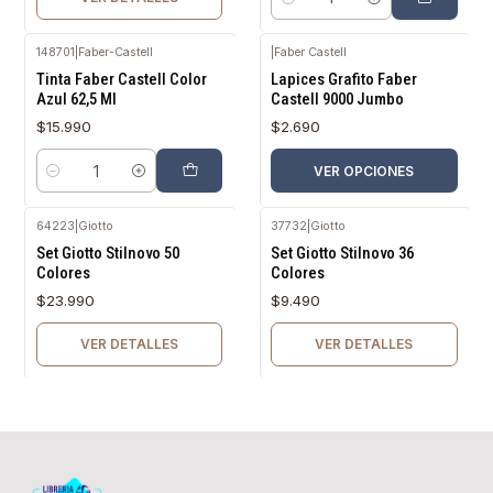
Cantidad
148701
|
Faber-Castell
|
Faber Castell
Tinta Faber Castell Color
Lapices Grafito Faber
Azul 62,5 Ml
Castell 9000 Jumbo
$15.990
$2.690
VER OPCIONES
Cantidad
64223
|
Giotto
37732
|
Giotto
Agotado
Agotado
Set Giotto Stilnovo 50
Set Giotto Stilnovo 36
Colores
Colores
$23.990
$9.490
VER DETALLES
VER DETALLES