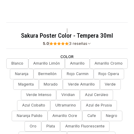
|
Sakura Poster Color - Tempera 30ml
5.0
3 reseñas
COLOR
Blanco
Amarillo Limón
Amarillo
Amarillo Cromo
Naranja
Bermellón
Rojo Carmin
Rojo Opera
Magenta
Morado
Verde Amarillo
Verde
Verde Intenso
Viridian
Azul Cerúleo
Azul Cobalto
Ultramarino
Azul de Prusia
Naranja Palido
Amarillo Ocre
Cafe
Negro
Oro
Plata
Amarillo Fluorescente