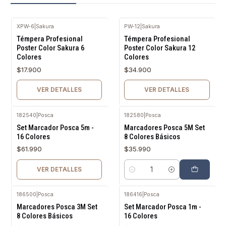
XPW-6
|
Sakura
PW-12
|
Sakura
Agotado
Agotado
Témpera Profesional
Témpera Profesional
Poster Color Sakura 6
Poster Color Sakura 12
Colores
Colores
$17.900
$34.900
VER DETALLES
VER DETALLES
182540
|
Posca
182580
|
Posca
Agotado
Set Marcador Posca 5m -
Marcadores Posca 5M Set
16 Colores
8 Colores Básicos
$61.990
$35.990
VER DETALLES
Cantidad
186500
|
Posca
186416
|
Posca
Agotado
Marcadores Posca 3M Set
Set Marcador Posca 1m -
8 Colores Básicos
16 Colores