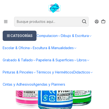
Este es el texto del slide
Leer más
Inicio
Pinturas & Pinceles
Pinturas
Poster Color
Sakura Poster Color - Tempera 30ml
CATEGORÍAS
Computacion
Dibujo & Escritura
Escolar & Oficina
Escultura & Manualidades
Grabado & Tallado
Papeleria & Superficies
Libros
Pinturas & Pinceles
Térmicos y Herméticos
Didacticos
Cintas y Adhesivos
Agendas y Planners