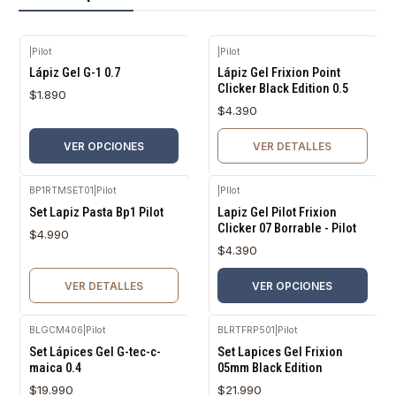
|
Pilot
|
Pilot
Agotado
Lápiz Gel G-1 0.7
Lápiz Gel Frixion Point
Clicker Black Edition 0.5
$1.890
$4.390
VER OPCIONES
VER DETALLES
BP1RTMSET01
|
Pilot
|
PIlot
Agotado
Set Lapiz Pasta Bp1 Pilot
Lapiz Gel Pilot Frixion
Clicker 07 Borrable - Pilot
$4.990
$4.390
VER DETALLES
VER OPCIONES
BLGCM406
|
Pilot
BLRTFRP501
|
Pilot
Agotado
Agotado
Set Lápices Gel G-tec-c-
Set Lapices Gel Frixion
maica 0.4
05mm Black Edition
$19.990
$21.990