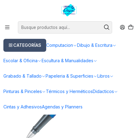
Este es el texto del slide
Leer más
Inicio
Dibujo & Escritura
Lapices
Lapices Boligrafos
Roller Ball Explorer Metálizado
CATEGORÍAS
Computacion
Dibujo & Escritura
Escolar & Oficina
Escultura & Manualidades
Grabado & Tallado
Papeleria & Superficies
Libros
Pinturas & Pinceles
Térmicos y Herméticos
Didacticos
Cintas y Adhesivos
Agendas y Planners