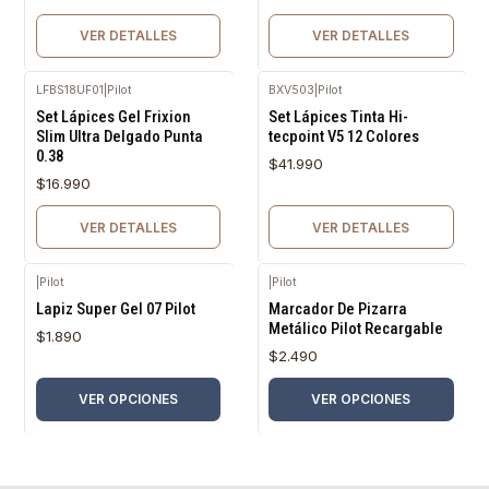
VER DETALLES
VER DETALLES
LFBS18UF01
|
Pilot
BXV503
|
Pilot
Agotado
Agotado
Set Lápices Gel Frixion
Set Lápices Tinta Hi-
Slim Ultra Delgado Punta
tecpoint V5 12 Colores
0.38
$41.990
$16.990
VER DETALLES
VER DETALLES
|
Pilot
|
Pilot
Lapiz Super Gel 07 Pilot
Marcador De Pizarra
Metálico Pilot Recargable
$1.890
$2.490
VER OPCIONES
VER OPCIONES