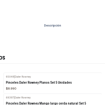
Descripción
os
65048
|
Daler Rowney
Pinceles Daler Rowney Planos Set 5 Unidades
$8.990
69397
|
Daler Rowney
Pinceles Daler Rowney Mango largo cerda natural Set 5