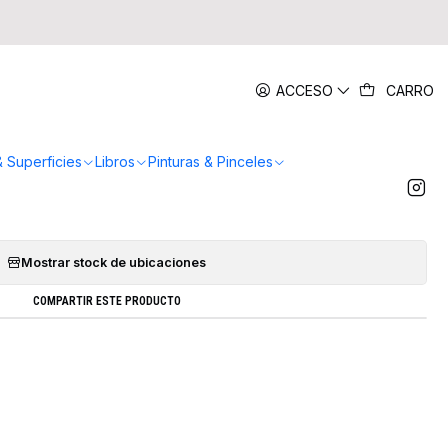
|
ACCESO
CARRO
r Rowney Detalles Set 5 Unidades
AR AL CARRO
COMPRAR AHORA
& Superficies
Libros
Pinturas & Pinceles
Agregar a la lista de favoritos
Mostrar stock de ubicaciones
COMPARTIR ESTE PRODUCTO