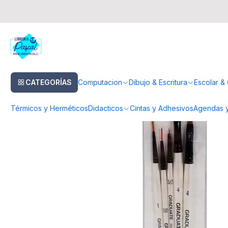
Inicio
Pinturas & Pinceles
Pinceles
Pinceles Acuarela
Pinceles Dal
CATEGORÍAS
Computacion
Dibujo & Escritura
Escolar & 
Térmicos y Herméticos
Didacticos
Cintas y Adhesivos
Agendas y