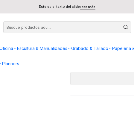
er Rowney Detalles Set 5 Unidades
Este es el texto del slide
Leer más
Pinceles Dale
AGREG
Oficina
Escultura & Manualidades
Grabado & Tallado
Papeleria 
Cantidad
 Planners