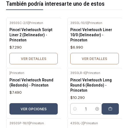
También podría interesarte uno de estos
3950SC-2/0
|
Princeton
3950L-10/0
|
Princeton
Agotado
Agotado
Pincel Velvetouch Script
Pincel Velvetouch Liner
Liner 2 (Delineador) -
10/0 (Delineador) -
Princeton
Princeton
$7.290
$6.990
VER DETALLES
VER DETALLES
|
Princeton
3950LR-6
|
Princeton
Pincel Velvetouch Round
Pincel Velvetouch Long
(Redondo) - Princeton
Round 6 (Redondo) -
Princeton
$7.490
$10.290
VER OPCIONES
Cantidad
3950SP-18/0
|
Princeton
4350L-2
|
Princeton
Agotado
Agotado