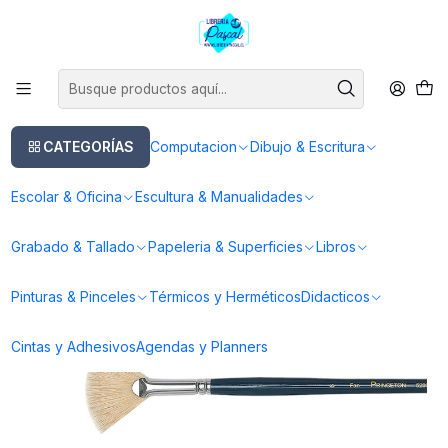
Este es el texto del slide
Leer más
Inicio
Pinturas & Pinceles
Pinceles
Pinceles Oleo
Pincel Ashley Cerda Natural Fan (Abanico) - Princeton
CATEGORÍAS
Computacion
Dibujo & Escritura
Escolar & Oficina
Escultura & Manualidades
Grabado & Tallado
Papeleria & Superficies
Libros
Pinturas & Pinceles
Térmicos y Herméticos
Didacticos
Cintas y Adhesivos
Agendas y Planners