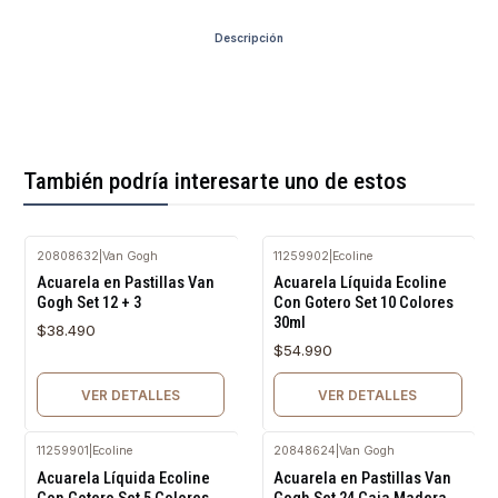
Descripción
También podría interesarte uno de estos
20808632
|
Van Gogh
11259902
|
Ecoline
Agotado
Agotado
Acuarela en Pastillas Van
Acuarela Líquida Ecoline
Gogh Set 12 + 3
Con Gotero Set 10 Colores
30ml
$38.490
$54.990
VER DETALLES
VER DETALLES
11259901
|
Ecoline
20848624
|
Van Gogh
Agotado
Agotado
Acuarela Líquida Ecoline
Acuarela en Pastillas Van