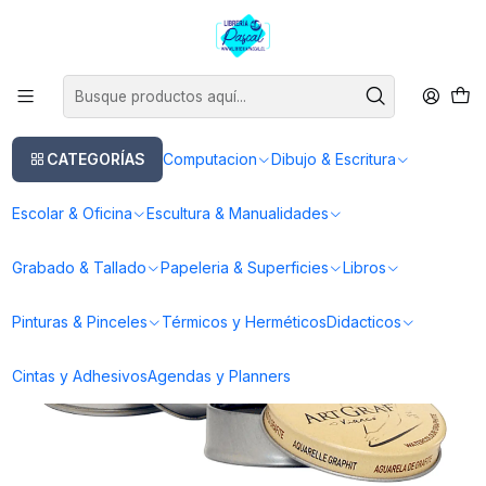
Este es el texto del slide
Leer más
Inicio
Dibujo & Escritura
Lapices
Lapices Boligrafos
Pastilla Grafito Acuarelable ArtGraf Viarco Caja Metálica
CATEGORÍAS
Computacion
Dibujo & Escritura
Escolar & Oficina
Escultura & Manualidades
Grabado & Tallado
Papeleria & Superficies
Libros
Pinturas & Pinceles
Térmicos y Herméticos
Didacticos
Cintas y Adhesivos
Agendas y Planners