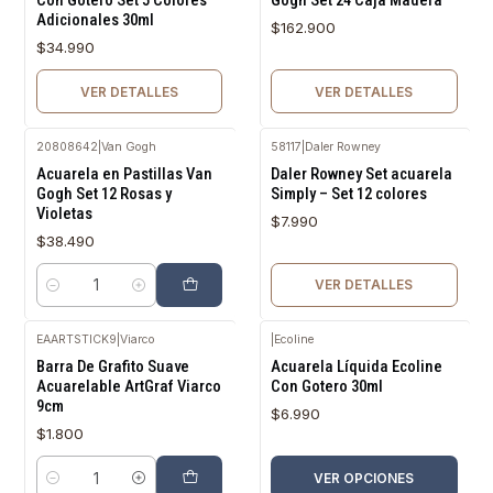
Con Gotero Set 5 Colores
Gogh Set 24 Caja Madera
Adicionales 30ml
$162.900
$34.990
VER DETALLES
VER DETALLES
20808642
|
Van Gogh
58117
|
Daler Rowney
Agotado
Acuarela en Pastillas Van
Daler Rowney Set acuarela
Gogh Set 12 Rosas y
Simply – Set 12 colores
Violetas
$7.990
$38.490
VER DETALLES
Cantidad
EAARTSTICK9
|
Viarco
|
Ecoline
Barra De Grafito Suave
Acuarela Líquida Ecoline
Acuarelable ArtGraf Viarco
Con Gotero 30ml
9cm
$6.990
$1.800
VER OPCIONES
Cantidad