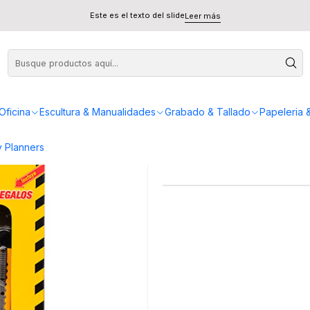
chillos con Esctuche
Este es el texto del slide
Leer más
Pack
Oficina
Escultura & Manualidades
Grabado & Tallado
Papeleria 
 Planners