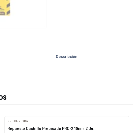
Descripción
os
PRB18-2
|
Olfa
Repuesto Cuchillo Prepicado PRC-2 18mm 2 Un.