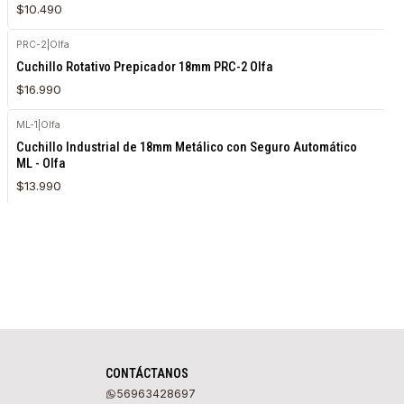
$10.490
PRC-2
|
Olfa
Agotado
Cuchillo Rotativo Prepicador 18mm PRC-2 Olfa
$16.990
ML-1
|
Olfa
Cuchillo Industrial de 18mm Metálico con Seguro Automático
ML - Olfa
$13.990
CONTÁCTANOS
56963428697