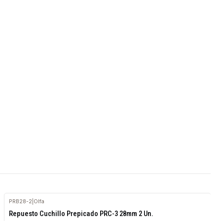
PRB28-2
|
Olfa
Repuesto Cuchillo Prepicado PRC-3 28mm 2 Un.