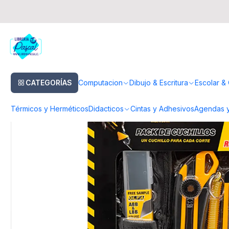
Inicio
Escultura & Manualidades
Cortadores & Prepicadores
Pack Cu
CATEGORÍAS
Computacion
Dibujo & Escritura
Escolar & 
Térmicos y Herméticos
Didacticos
Cintas y Adhesivos
Agendas y