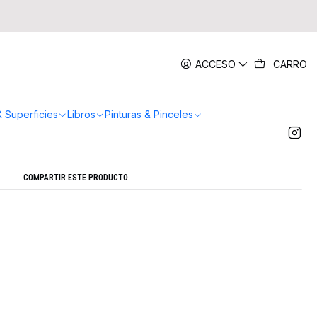
|
ACCESO
CARRO
 Cuchillos con Esctuche
Agregar a la lista de favoritos
& Superficies
Libros
Pinturas & Pinceles
Mostrar stock de ubicaciones
COMPARTIR ESTE PRODUCTO