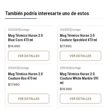
También podría interesarte uno de estos
2133297
|
Contigo
2133317
|
Contigo
Agotado
Agotado
Mug Térmico Huron 2.0
Mug Térmico Huron 2.0
Blue Corn 473 ml
Couture Speckled 473 ml
$14.990
$17.990
VER DETALLES
VER DETALLES
2133312
|
Contigo
2110465
|
Contigo
Agotado
Agotado
Mug Térmico Huron 2.0
Mug Térmico Huron 2.0
Couture Ros 473 ml
Couture White Marble 591
ml
$17.990
$19.990
VER DETALLES
VER DETALLES