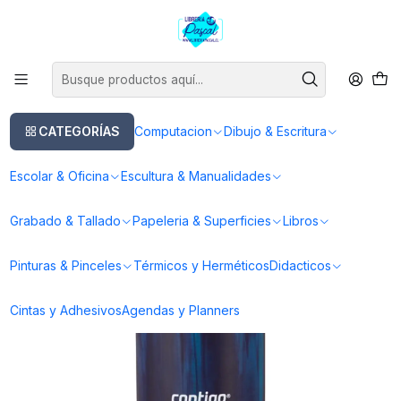
Este es el texto del slide
Leer más
Inicio
Térmicos y Herméticos
Mug Térmico Huron 2.0 Couture Air 473 ml
CATEGORÍAS
Computacion
Dibujo & Escritura
Escolar & Oficina
Escultura & Manualidades
Grabado & Tallado
Papeleria & Superficies
Libros
Pinturas & Pinceles
Térmicos y Herméticos
Didacticos
Cintas y Adhesivos
Agendas y Planners