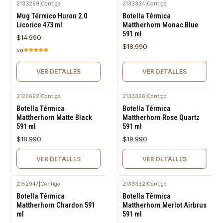
2133299
|
Contigo
2133334
|
Contigo
Agotado
Agotado
Mug Térmico Huron 2.0
Botella Térmica
Licorice 473 ml
Mattherhorn Monac Blue
591 ml
$14.990
$18.990
5.0
VER DETALLES
VER DETALLES
2120692
|
Contigo
2133326
|
Contigo
Agotado
Agotado
Botella Térmica
Botella Térmica
Mattherhorn Matte Black
Mattherhorn Rose Quartz
591 ml
591 ml
$18.990
$19.990
VER DETALLES
VER DETALLES
2152947
|
Contigo
2133332
|
Contigo
Agotado
Agotado
Botella Térmica
Botella Térmica
Mattherhorn Chardon 591
Mattherhorn Merlot Airbrus
ml
591 ml