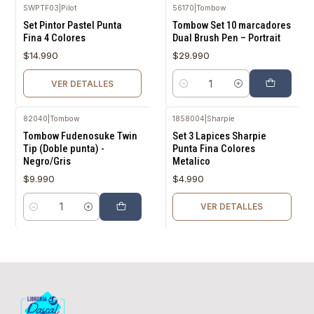
SWPTF03
|
Pilot
56170
|
Tombow
Agotado
Set Pintor Pastel Punta
Tombow Set 10 marcadores
Fina 4 Colores
Dual Brush Pen – Portrait
$14.990
$29.990
VER DETALLES
Cantidad
82040
|
Tombow
1858004
|
Sharpie
Agotado
Tombow Fudenosuke Twin
Set 3 Lapices Sharpie
Tip (Doble punta) -
Punta Fina Colores
Negro/Gris
Metalico
$9.990
$4.990
VER DETALLES
Cantidad