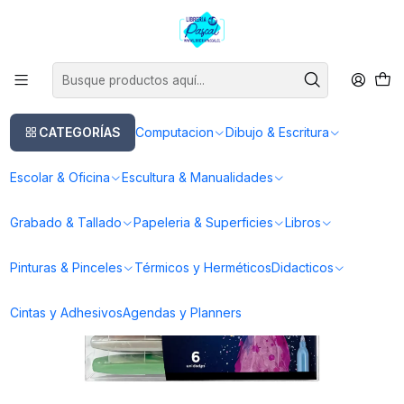
Este es el texto del slide
Leer más
Inicio
Dibujo & Escritura
Lapices
Lapices de Colores
Marcadores Metálicos Punta Fina
CATEGORÍAS
Computacion
Dibujo & Escritura
Escolar & Oficina
Escultura & Manualidades
Grabado & Tallado
Papeleria & Superficies
Libros
Pinturas & Pinceles
Térmicos y Herméticos
Didacticos
Cintas y Adhesivos
Agendas y Planners