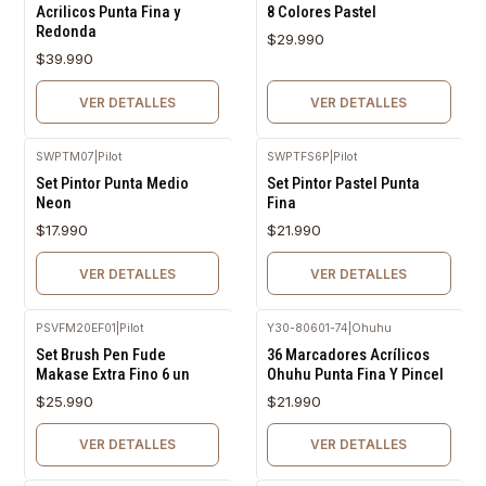
Acrilicos Punta Fina y
8 Colores Pastel
Redonda
$29.990
$39.990
VER DETALLES
VER DETALLES
SWPTM07
|
Pilot
SWPTFS6P
|
Pilot
Agotado
Agotado
Set Pintor Punta Medio
Set Pintor Pastel Punta
Neon
Fina
$17.990
$21.990
VER DETALLES
VER DETALLES
PSVFM20EF01
|
Pilot
Y30-80601-74
|
Ohuhu
Agotado
Agotado
Set Brush Pen Fude
36 Marcadores Acrílicos
Makase Extra Fino 6 un
Ohuhu Punta Fina Y Pincel
$25.990
$21.990
VER DETALLES
VER DETALLES