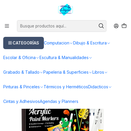
Este es el texto del slide
Leer más
Inicio
Dibujo & Escritura
Lapices
Marcadores
Marcadores OHUHU
36 Marcadores Acrílicos Ohuhu Punta Fina Y Pincel
CATEGORÍAS
Computacion
Dibujo & Escritura
Escolar & Oficina
Escultura & Manualidades
Grabado & Tallado
Papeleria & Superficies
Libros
Pinturas & Pinceles
Térmicos y Herméticos
Didacticos
Cintas y Adhesivos
Agendas y Planners