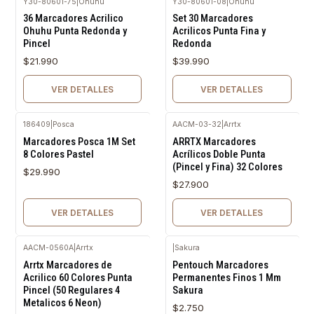
Y30-80601-75
|
Ohuhu
Y30-80601-08
|
Ohuhu
Agotado
Agotado
36 Marcadores Acrilico
Set 30 Marcadores
Ohuhu Punta Redonda y
Acrilicos Punta Fina y
Pincel
Redonda
$21.990
$39.990
VER DETALLES
VER DETALLES
186409
|
Posca
AACM-03-32
|
Arrtx
Agotado
Agotado
Marcadores Posca 1M Set
ARRTX Marcadores
8 Colores Pastel
Acrílicos Doble Punta
(Pincel y Fina) 32 Colores
$29.990
$27.900
VER DETALLES
VER DETALLES
AACM-0560A
|
Arrtx
|
Sakura
Agotado
Agotado
Arrtx Marcadores de
Pentouch Marcadores
Acrilico 60 Colores Punta
Permanentes Finos 1 Mm
Pincel (50 Regulares 4
Sakura
Metalicos 6 Neon)
$2.750