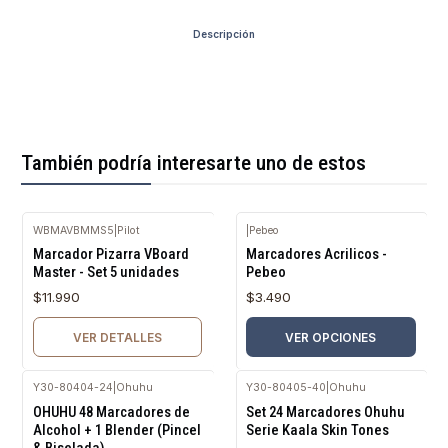
Descripción
También podría interesarte uno de estos
WBMAVBMMS5
|
Pilot
|
Pebeo
Agotado
Marcador Pizarra VBoard
Marcadores Acrilicos -
Master - Set 5 unidades
Pebeo
$11.990
$3.490
VER DETALLES
VER OPCIONES
Y30-80404-24
|
Ohuhu
Y30-80405-40
|
Ohuhu
OHUHU 48 Marcadores de
Set 24 Marcadores Ohuhu
Alcohol + 1 Blender (Pincel
Serie Kaala Skin Tones