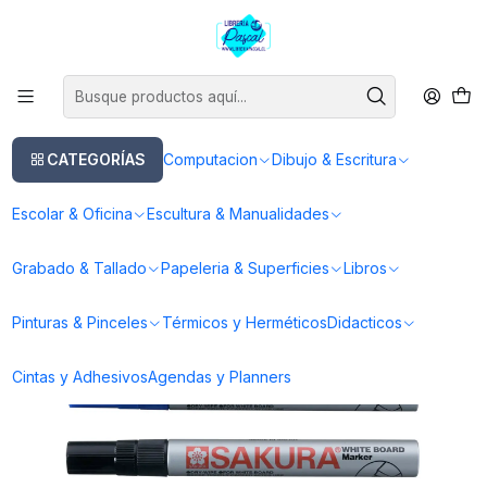
Este es el texto del slide
Leer más
Inicio
Escolar & Oficina
Plumones
Pizarra
Marcador de Pizarra Punta Redonda Recargable Sakura 2.0mm
CATEGORÍAS
Computacion
Dibujo & Escritura
Escolar & Oficina
Escultura & Manualidades
Grabado & Tallado
Papeleria & Superficies
Libros
Pinturas & Pinceles
Térmicos y Herméticos
Didacticos
Cintas y Adhesivos
Agendas y Planners