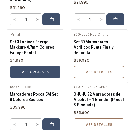
& Biselada)
$21.990
$51.990
Cantidad
Cantidad
|
Pentel
Y30-80601-08
|
Ohuhu
Agotado
Set 3 Lapices Energel
Set 30 Marcadores
Makkuro 0,7mm Colores
Acrilicos Punta Fina y
Fancy - Pentel
Redonda
$4.990
$39.990
VER OPCIONES
VER DETALLES
182580
|
Posca
Y30-80404-25
|
Ohuhu
Agotado
Marcadores Posca 5M Set
OHUHU 72 Marcadores de
8 Colores Básicos
Alcohol + 1 Blender (Pincel
& Biselada)
$35.990
$85.900
VER DETALLES
Cantidad