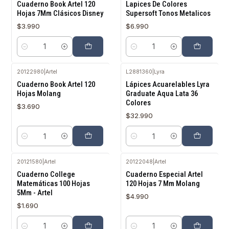
Cuaderno Book Artel 120
Lapices De Colores
Hojas 7Mm Clásicos Disney
Supersoft Tonos Metalicos
$3.990
$6.990
Cantidad
Cantidad
20122980
|
Artel
L2881360
|
Lyra
Cuaderno Book Artel 120
Lápices Acuarelables Lyra
Hojas Molang
Graduate Aqua Lata 36
Colores
$3.690
$32.990
Cantidad
Cantidad
20121580
|
Artel
20122048
|
Artel
Cuaderno College
Cuaderno Especial Artel
Matemáticas 100 Hojas
120 Hojas 7 Mm Molang
5Mm - Artel
$4.990
$1.690